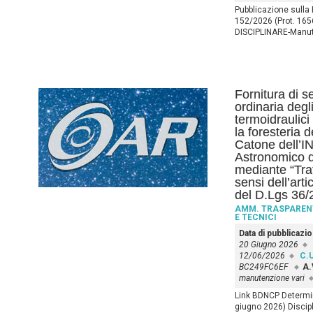
Pubblicazione sulla
152/2026 (Prot. 165
DISCIPLINARE-Manu
Fornitura di s
ordinaria degli
termoidraulici 
la foresteria 
Catone dell’I
Astronomico d
mediante “Trat
sensi dell’art
del D.Lgs 36/
AMM. TRASPAREN
E TECNICI
Data di pubblicazi
20 Giugno 2026
12/06/2026
C.U
BC249FC6EF
A.
manutenzione vari
Link BDNCP Determin
giugno 2026) Discip