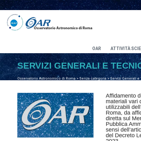
OAR
ATTIVITÀ SCI
SERVIZI GENERALI E TECNIC
Osservatorio Astronomico di Roma
>
Senza categoria
>
Servizi Generali e
Affidamento de
materiali vari 
utilizzabili d
Roma, da affid
diretta sul Me
Pubblica Ammi
sensi dell’art
del Decreto L