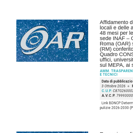
Affidamento de
locali e delle
48 mesi per l
sede INAF – O
Roma (OAR) s
(RM) conferito
Quadro CONSIP 
uffici, univers
sul MEPA, ai 
AMM. TRASPAREN
E TECNICI
Data di pubblicazi
3 Ottobre 2026
C.U.P.
C87G26000
A.V.C.P.
79993000
Link BDNCP Determin
pulizie 2026-2030 (P