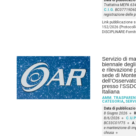
Data di pubblicazi
Trattativa MEPA 6
C.I.G.
BC07719D6
registrazione delle 
Link pubblicazione 
152/2026 (Protocoll
DISCIPLINARE-Forni
Servizio di m
biennale degli
e rilevazione 
sede di Monte
dell’Osservat
presso l’SSDC
Italiana
AMM. TRASPAREN
CATEGORIA
,
SERVI
Data di pubblicazi
8 Giugno 2026
R
8/6/2026
C.U.P
BC33C01F75
A.
e mantenzione di imp
chiusa