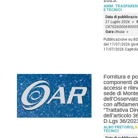
2023.
AMM. TRASPAREN
E TECNICI
Data di pubblicazi
21 Luglio 2026
R
C87G2600069000
Gara
chiusa
Pubblicazione su B
del 17/07/2026 (prot
17/07/2026 Capitol
Fornitura e po
componenti del
accessi e rile
sede di Monte
dell’Osservat
con affidamen
“Trattativa Di
dell’articolo 
D.Lgs 36/2023
ALBO PRETORIO
,
B
TECNICI