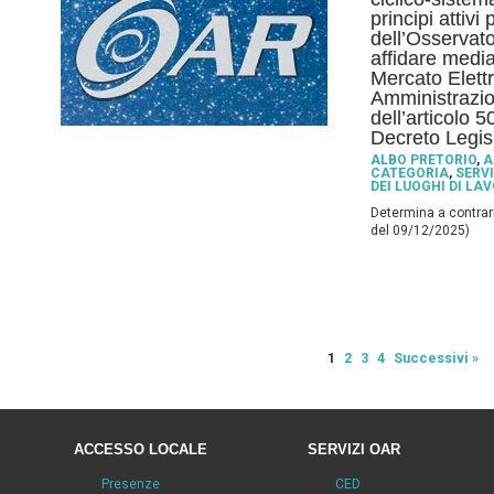
principi attivi 
dell’Osservat
affidare median
Mercato Elettr
Amministrazio
dell’articolo 
Decreto Legis
ALBO PRETORIO
,
A
CATEGORIA
,
SERVI
DEI LUOGHI DI LA
Determina a contrarr
del 09/12/2025)
1
2
3
4
Successivi »
ACCESSO LOCALE
SERVIZI OAR
Presenze
CED