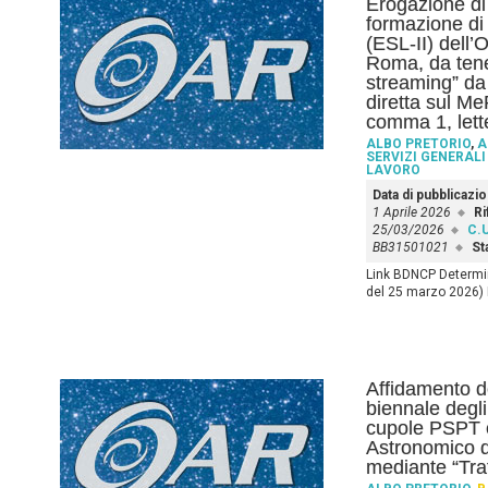
Erogazione di 
formazione di 
(ESL-II) dell’
Roma, da tener
streaming” da 
diretta sul MeP
comma 1, lett
ALBO PRETORIO
,
A
SERVIZI GENERALI
LAVORO
Data di pubblicazi
1 Aprile 2026
Ri
25/03/2026
C.U
BB31501021
St
Link BDNCP Determin
del 25 marzo 2026) L
Affidamento d
biennale degli
cupole PSPT e
Astronomico d
mediante “Tra