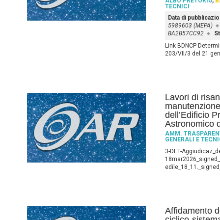
ALBO PRETORIO
,
B
TECNICI
Data di pubblicazi
5989603 (MEPA)
BA2B57CC92
St
Link BDNCP Determin
203/VII/3 del 21 ge
Lavori di ris
manutenzione e
dell’Edificio P
Astronomico 
AMM. TRASPAREN
GENERALI E TECNI
3-DET-Aggiudicaz_de
18mar2026_signed_s
edile_18_11._signe
Affidamento de
ciclico-sistem