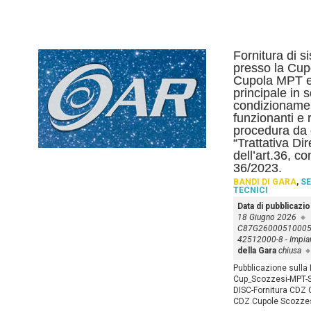
Fornitura di s
presso la Cupo
Cupola MPT e l
principale in s
condizionamen
funzionanti e r
procedura da 
“Trattativa Di
dell’art.36, c
36/2023.
BANDI DI GARA
,
SE
TECNICI
Data di pubblicazi
18 Giugno 2026
C87G2600051000
42512000-8 - Impiant
della Gara
chiusa
Pubblicazione sull
Cup_Scozzesi-MPT-S
DISC-Fornitura CDZ 
CDZ Cupole Scozzes