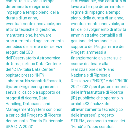
contratto di lavoro a tempo
Professionale, con contratto di
determinato e regime di
lavoro a tempo determinato e
impegno a tempo pieno, della
regime di impegno a tempo
durata di un anno,
pieno, della durata di un anno,
eventualmente rinnovabile, per
eventualmente rinnovabile, ai
attività tecniche di gestione,
fini dello svolgimento di attività
manutenzione, hardware
amministrativo-contabili e di
procurement ed aggiornamento
gestione del personale, a
periodico della rete e dei servizi
supporto dei Programmi e dei
erogati dal CED
Progetti ammessi a
dell’Osservatorio Astronomico
finanziamento a valere sulle
di Roma, del suo Data Center e
risorse destinate alla
del “CTA-Italia Data Center”
realizzazione del “Piano
ospitato presso l’INFN –
Nazionale di Ripresa e
Laboratori Nazionali di Frascati,
Resilienza (PNRR)” e del “PN RI
System Engineering inerenti i
2021-2027 per il potenziament
servizi di calcolo a supporto dei
delle Infrastrutture di Ricerca
progetti di ricerca, Data
(IR) pubbliche che operano in
Handling, Databases and
ambito S3 finalizzato
Management System con onori
all’avanzamento tecnologico
a carico del Progetto di Ricerca
delle imprese”, progetto
denominato: “Fondo Pluriennale
STILEMI, con oneri a carico dei
SKA CTA 2023”.
“Fondi” all’uopo costituiti.