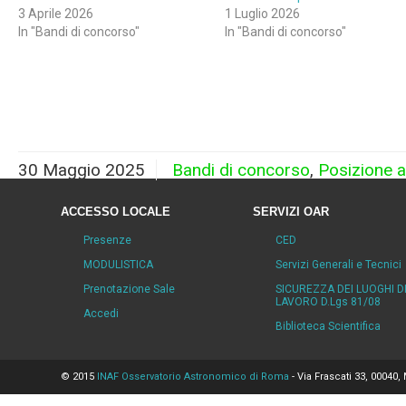
3 Aprile 2026
1 Luglio 2026
In "Bandi di concorso"
In "Bandi di concorso"
30 Maggio 2025
Bandi di concorso
,
Posizione 
ACCESSO LOCALE
SERVIZI OAR
Presenze
CED
MODULISTICA
Servizi Generali e Tecnici
Prenotazione Sale
SICUREZZA DEI LUOGHI D
LAVORO D.Lgs 81/08
Accedi
Biblioteca Scientifica
© 2015
INAF Osservatorio Astronomico di Roma
- Via Frascati 33, 00040