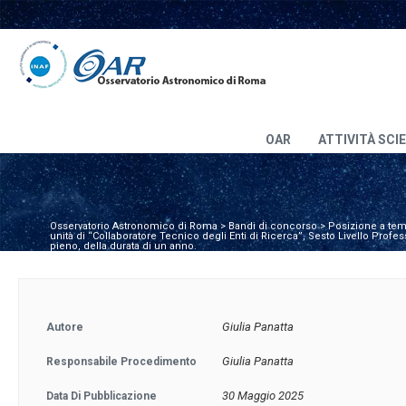
OAR
ATTIVITÀ SCI
Osservatorio Astronomico di Roma
>
Bandi di concorso
>
Posizione a te
unità di “Collaboratore Tecnico degli Enti di Ricerca”, Sesto Livello Pro
pieno, della durata di un anno.
Giulia Panatta
Autore
Giulia Panatta
Responsabile Procedimento
30 Maggio 2025
Data Di Pubblicazione