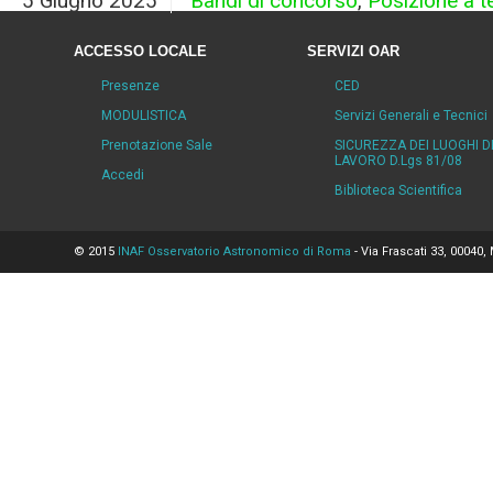
5 Giugno 2025
Bandi di concorso
,
Posizione a 
ACCESSO LOCALE
SERVIZI OAR
Presenze
CED
MODULISTICA
Servizi Generali e Tecnici
Prenotazione Sale
SICUREZZA DEI LUOGHI D
LAVORO D.Lgs 81/08
Accedi
Biblioteca Scientifica
© 2015
INAF Osservatorio Astronomico di Roma
- Via Frascati 33, 00040