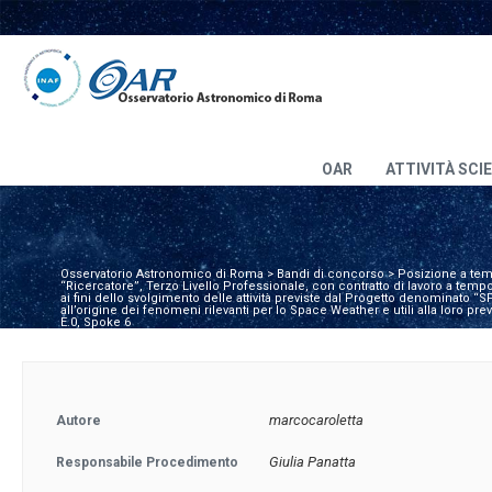
OAR
ATTIVITÀ SCI
Osservatorio Astronomico di Roma
>
Bandi di concorso
>
Posizione a te
“Ricercatore”, Terzo Livello Professionale, con contratto di lavoro a tem
ai fini dello svolgimento delle attività previste dal Progetto denominato “S
all’origine dei fenomeni rilevanti per lo Space Weather e utili alla loro 
E.0, Spoke 6
marcocaroletta
Autore
Giulia Panatta
Responsabile Procedimento