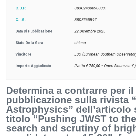
C83C24000900001
C.U.P.
B8DE565B97
C.I.G.
22 Dicembre 2025
Data Di Pubblicazione
chiusa
Stato Della Gara
ESO (European Southern Observator
Vincitore
(Netto € 750,00 + Oneri Sicurezza € 
Importo Aggiudicato
Determina a contrarre per il 
pubblicazione sulla rivista
Astrophysics” dell’articolo 
titolo “Pushing JWST to th
search and scrutiny of brig