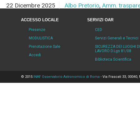
22 Dicembre 2025
Albo Pretorio
,
Amm. traspar
ACCESSO LOCALE
SERVIZI OAR
Presenze
CED
MODULISTICA
Servizi Generali e Tecnici
Prenotazione Sale
SICUREZZA DEI LUOGHI D
LAVORO D.Lgs 81/08
Accedi
Biblioteca Scientifica
© 2015
INAF Osservatorio Astronomico di Roma
- Via Frascati 33, 00040