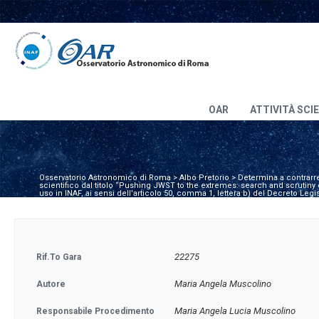
OAR
ATTIVITÀ SCI
Osservatorio Astronomico di Roma
>
Albo Pretorio
>
Determina a contrarre 
scientifico dal titolo “Pushing JWST to the extremes: search and scrutiny o
uso in INAF, ai sensi dell’articolo 50, comma 1, lettera b) del Decreto Leg
22275
Rif.to Gara
Maria Angela Muscolino
Autore
Maria Angela Lucia Muscolino
Responsabile Procedimento