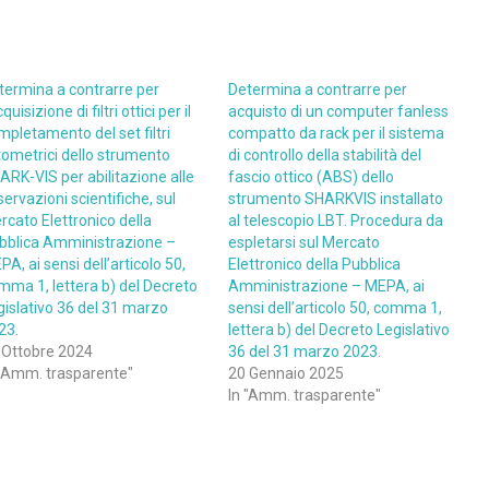
termina a contrarre per
Determina a contrarre per
cquisizione di filtri ottici per il
acquisto di un computer fanless
mpletamento del set filtri
compatto da rack per il sistema
tometrici dello strumento
di controllo della stabilità del
ARK-VIS per abilitazione alle
fascio ottico (ABS) dello
ervazioni scientifiche, sul
strumento SHARKVIS installato
rcato Elettronico della
al telescopio LBT. Procedura da
bblica Amministrazione –
espletarsi sul Mercato
A, ai sensi dell’articolo 50,
Elettronico della Pubblica
mma 1, lettera b) del Decreto
Amministrazione – MEPA, ai
gislativo 36 del 31 marzo
sensi dell’articolo 50, comma 1,
23.
lettera b) del Decreto Legislativo
 Ottobre 2024
36 del 31 marzo 2023.
 "Amm. trasparente"
20 Gennaio 2025
In "Amm. trasparente"