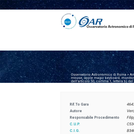
Osservatorio Astronomico di Roma
>
Am
mouse, apple magic keyboard, monitor S
dell’articolo 50, comma 1, lettera b) de
464
Rif.to Gara
Ver
Autore
Fil
Responsabile Procedimento
C53
C.U.P.
B34
C.I.G.