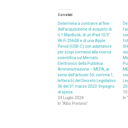
Correlati
Determina a contrarre al fine
De
dell’acquisizione di acquisto di
l’a
n.1 MacBook, di un iPad 10,9″
co
Wi-Fi 256GB e di una Apple
fo
Pencil (USB-C) con adattatore
SH
per scopi connessi alla ricerca
oss
scientifica sul Mercato
Me
Elettronico della Pubblica
Pu
Amministrazione – MEPA, ai
MEP
sensi dell’articolo 50, comma 1,
co
lettera b) del Decreto Legislativo
Le
36 del 31 marzo 2023. Impegno
20
di spesa.
10
24 Luglio 2024
In
In "Albo Pretorio"