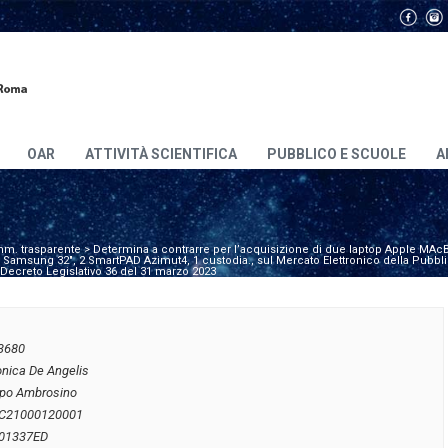
OAR
ATTIVITÀ SCIENTIFICA
PUBBLICO E SCUOLE
A
m. trasparente
>
Determina a contrarre per l’acquisizione di due laptop Apple MAcB
amsung 32″, 2 SmartPAD Azimut4, 1 custodia., sul Mercato Elettronico della Pubbl
l Decreto Legislativo 36 del 31 marzo 2023
3680
onica De Angelis
ippo Ambrosino
C21000120001
01337ED