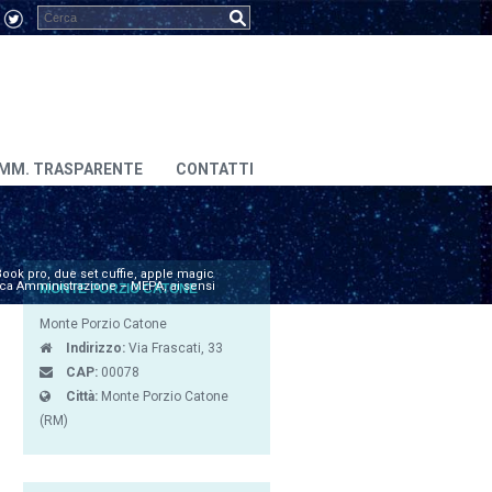
MM. TRASPARENTE
CONTATTI
ook pro, due set cuffie, apple magic
ica Amministrazione – MEPA, ai sensi
MONTE PORZIO CATONE
Monte Porzio Catone
Indirizzo:
Via Frascati, 33
CAP:
00078
Città:
Monte Porzio Catone
(RM)