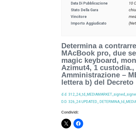
10 
Data Di Pubblicazione
chi
Stato Della Gara
med
Vincitore
(Net
Importo Aggiudicato
Determina a contrarre
MAcBook pro, due set
magic keyboard, mon
Azimut4, 1 custodia.,
Amministrazione – MEP
lettera b) del Decreto
d.d. 312_24_td_MEDIAMARKET_signed_signe
D.D. 326_24 UPDATED_ DETERMINA_td_MEDI
Condividi: