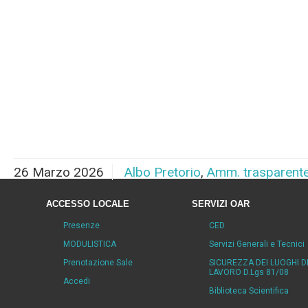
26 Marzo 2026
Albo Pretorio
,
Amm. trasparent
ACCESSO LOCALE
SERVIZI OAR
Presenze
CED
MODULISTICA
Servizi Generali e Tecnici
Prenotazione Sale
SICUREZZA DEI LUOGHI D
LAVORO D.Lgs 81/08
Accedi
Biblioteca Scientifica