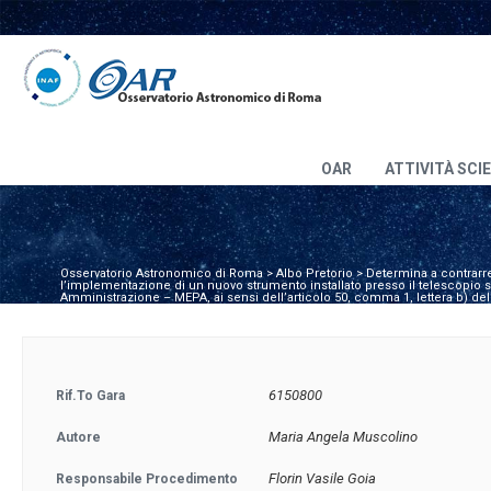
OAR
ATTIVITÀ SCI
Osservatorio Astronomico di Roma
>
Albo Pretorio
>
Determina a contrarre
l’implementazione di un nuovo strumento installato presso il telescopio sol
Amministrazione – MEPA, ai sensi dell’articolo 50, comma 1, lettera b) del
6150800
Rif.to Gara
Maria Angela Muscolino
Autore
Florin Vasile Goia
Responsabile Procedimento