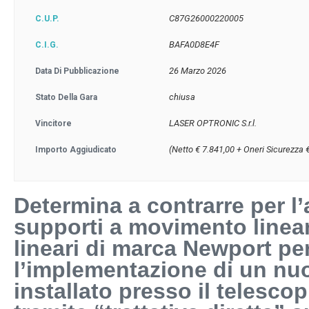
C87G26000220005
C.U.P.
BAFA0D8E4F
C.I.G.
26 Marzo 2026
Data Di Pubblicazione
chiusa
Stato Della Gara
LASER OPTRONIC S.r.l.
Vincitore
(Netto € 7.841,00 + Oneri Sicurezza 
Importo Aggiudicato
Determina a contrarre per l’
supporti a movimento linea
lineari di marca Newport pe
l’implementazione di un nu
installato presso il telesc