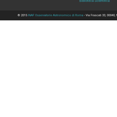
Biblioteca Scientifica
© 2015
INAF Osservatorio Astronomico di Roma
- Via Frascati 33, 00040