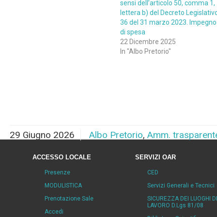
sensi dell’articolo 50, comma 1,
lettera b) del Decreto Legislativ
36 del 31 marzo 2023. Impegno
di spesa
22 Dicembre 2025
In "Albo Pretorio"
29 Giugno 2026
Albo Pretorio
,
Amm. trasparent
ACCESSO LOCALE
SERVIZI OAR
Presenze
CED
MODULISTICA
Servizi Generali e Tecnici
Prenotazione Sale
SICUREZZA DEI LUOGHI D
LAVORO D.Lgs 81/08
Accedi