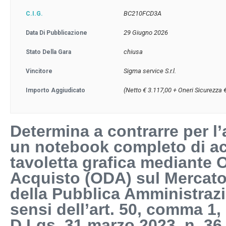
BC210FCD3A
C.I.G.
29 Giugno 2026
Data Di Pubblicazione
chiusa
Stato Della Gara
Sigma service S.r.l.
Vincitore
(Netto € 3.117,00 + Oneri Sicurezza 
Importo Aggiudicato
Determina a contrarre per l’
un notebook completo di ac
tavoletta grafica mediante O
Acquisto (ODA) sul Mercato
della Pubblica Amministrazi
sensi dell’art. 50, comma 1, l
D.Lgs. 31 marzo 2023, n. 36