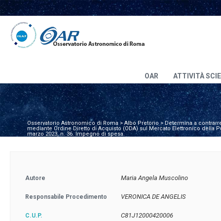
OAR
ATTIVITÀ SCI
Osservatorio Astronomico di Roma
>
Albo Pretorio
>
Determina a contrarre
mediante Ordine Diretto di Acquisto (ODA) sul Mercato Elettronico della Pu
marzo 2023, n. 36. Impegno di spesa.
Maria Angela Muscolino
Autore
VERONICA DE ANGELIS
Responsabile Procedimento
C81J12000420006
C.U.P.