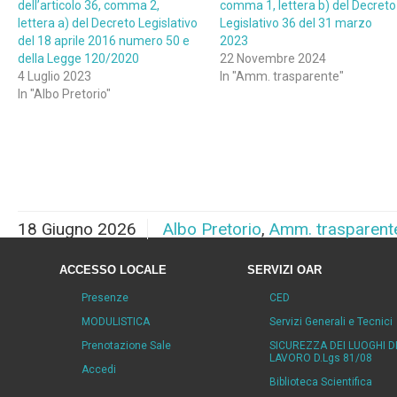
dell’articolo 36, comma 2,
comma 1, lettera b) del Decreto
lettera a) del Decreto Legislativo
Legislativo 36 del 31 marzo
del 18 aprile 2016 numero 50 e
2023
della Legge 120/2020
22 Novembre 2024
4 Luglio 2023
In "Amm. trasparente"
In "Albo Pretorio"
18 Giugno 2026
Albo Pretorio
,
Amm. trasparent
ACCESSO LOCALE
SERVIZI OAR
Presenze
CED
MODULISTICA
Servizi Generali e Tecnici
Prenotazione Sale
SICUREZZA DEI LUOGHI D
LAVORO D.Lgs 81/08
Accedi
Biblioteca Scientifica