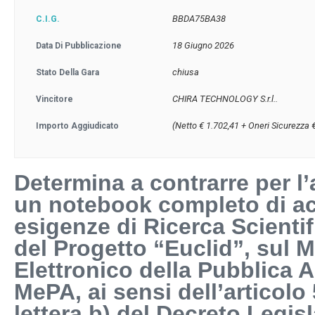
BBDA75BA38
C.I.G.
18 Giugno 2026
Data Di Pubblicazione
chiusa
Stato Della Gara
CHIRA TECHNOLOGY S.r.l..
Vincitore
(Netto € 1.702,41 + Oneri Sicurezza 
Importo Aggiudicato
Determina a contrarre per l’
un notebook completo di ac
esigenze di Ricerca Scientif
del Progetto “Euclid”, sul 
Elettronico della Pubblica 
MePA, ai sensi dell’articolo
lettera b) del Decreto Legisl