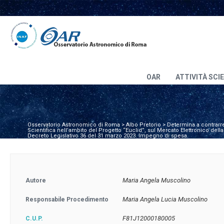
OAR
ATTIVITÀ SCI
Osservatorio Astronomico di Roma
>
Albo Pretorio
>
Determina a contrarr
Scientifica nell’ambito del Progetto “Euclid”, sul Mercato Elettronico del
Decreto Legislativo 36 del 31 marzo 2023. Impegno di spesa.
Maria Angela Muscolino
Autore
Maria Angela Lucia Muscolino
Responsabile Procedimento
F81J12000180005
C.U.P.