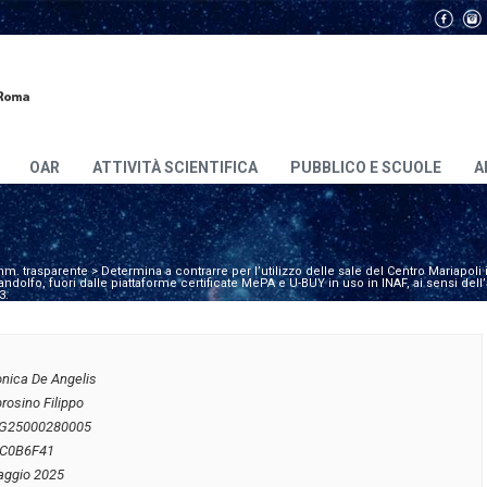
OAR
ATTIVITÀ SCIENTIFICA
PUBBLICO E SCUOLE
A
m. trasparente
>
Determina a contrarre per l’utilizzo delle sale del Centro Mariapol
dolfo, fuori dalle piattaforme certificate MePA e U-BUY in uso in INAF, ai sensi dell’
3.
onica De Angelis
rosino Filippo
G25000280005
C0B6F41
aggio 2025