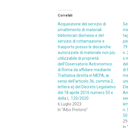
Correlati
Acquisizione del servizio di
Se
smaltimento di materiali
me
bibliotecari dismessi e del
tag
servizio di rottamazione e
per
trasporto presso le discariche
79
autorizzate di materiale non più
n.
utilizzabile di proprietà
s.m
dell’Osservatorio Astronomico
de
di Roma da affidare mediante
di
Trattativa diretta in MEPA, ai
me
sensi dell’articolo 36, comma 2,
un
lettera a) del Decreto Legislativo
Ele
del 18 aprile 2016 numero 50 e
Am
della L. 120/2020
se
6 Luglio 2023
let
In "Albo Pretorio"
n. 
50
29
In