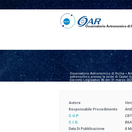
Osservatorio Astronomico di Roma
>
Am
astronomico presso la sede di Castel Gan
Decreto Legislativo 36 del 31 marzo 202
Ver
Autore
Amb
Responsabile Procedimento
C87
C.U.P.
B6A
C.I.G.
8 M
Data Di Pubblicazione