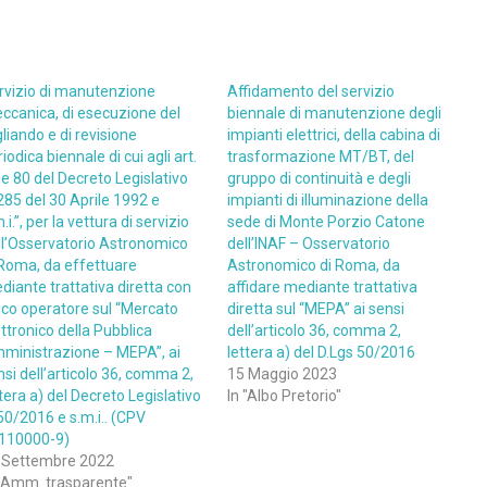
rvizio di manutenzione
Affidamento del servizio
ccanica, di esecuzione del
biennale di manutenzione degli
liando e di revisione
impianti elettrici, della cabina di
iodica biennale di cui agli art.
trasformazione MT/BT, del
 e 80 del Decreto Legislativo
gruppo di continuità e degli
 285 del 30 Aprile 1992 e
impianti di illuminazione della
.i.”, per la vettura di servizio
sede di Monte Porzio Catone
ll’Osservatorio Astronomico
dell’INAF – Osservatorio
 Roma, da effettuare
Astronomico di Roma, da
diante trattativa diretta con
affidare mediante trattativa
ico operatore sul “Mercato
diretta sul “MEPA” ai sensi
ttronico della Pubblica
dell’articolo 36, comma 2,
ministrazione – MEPA”, ai
lettera a) del D.Lgs 50/2016
nsi dell’articolo 36, comma 2,
15 Maggio 2023
tera a) del Decreto Legislativo
In "Albo Pretorio"
50/2016 e s.m.i.. (CPV
110000-9)
 Settembre 2022
 "Amm. trasparente"