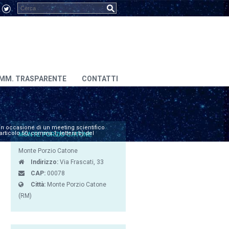
MM. TRASPARENTE
CONTATTI
i in occasione di un meeting scientifico
articolo 50, comma 1, lettera b) del
MONTE PORZIO CATONE
Monte Porzio Catone
Indirizzo:
Via Frascati, 33
CAP:
00078
Città:
Monte Porzio Catone
(RM)