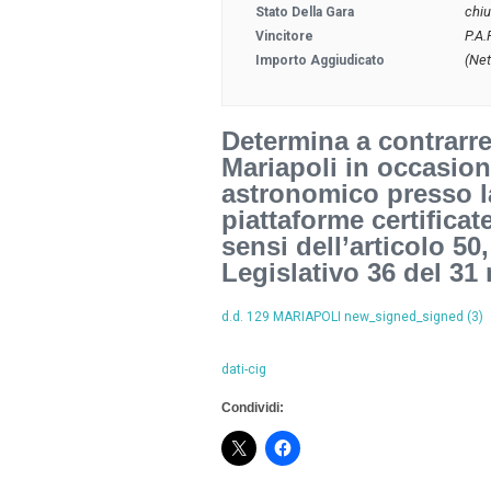
chi
Stato Della Gara
P.A.
Vincitore
(Net
Importo Aggiudicato
Determina a contrarre 
Mariapoli in occasion
astronomico presso la
piattaforme certifica
sensi dell’articolo 50
Legislativo 36 del 31
d.d. 129 MARIAPOLI new_signed_signed (3)
dati-cig
Condividi: