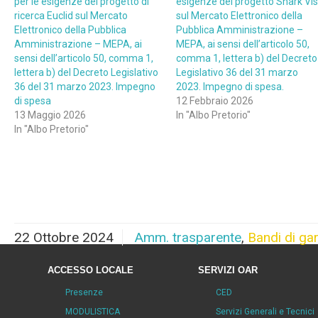
per le esigenze del progetto di
esigenze del progetto Shark Vis
ricerca Euclid sul Mercato
sul Mercato Elettronico della
Elettronico della Pubblica
Pubblica Amministrazione –
Amministrazione – MEPA, ai
MEPA, ai sensi dell’articolo 50,
sensi dell’articolo 50, comma 1,
comma 1, lettera b) del Decreto
lettera b) del Decreto Legislativo
Legislativo 36 del 31 marzo
36 del 31 marzo 2023. Impegno
2023. Impegno di spesa.
di spesa
12 Febbraio 2026
13 Maggio 2026
In "Albo Pretorio"
In "Albo Pretorio"
22 Ottobre 2024
Amm. trasparente
,
Bandi di ga
ACCESSO LOCALE
SERVIZI OAR
Presenze
CED
MODULISTICA
Servizi Generali e Tecnici