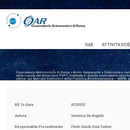
OAR
ATTIVITÀ SCI
Osservatorio Astronomico di Roma
>
Amm. trasparente
>
Determina a cont
della cupola del telescopio PSPT, installata in questo osservatorio non
ultime, sul Mercato Elettronico della Pubblica Amministrazione – MEPA, ai 
8120535
Rif.to Gara
Veronica De Angelis
Autore
Florin Vasile Goia Tuition
Responsabile Procedimento