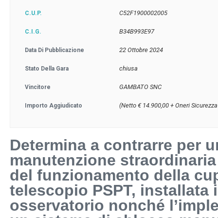
C52F1900002005
C.U.P.
B34B993E97
C.I.G.
22 Ottobre 2024
Data Di Pubblicazione
chiusa
Stato Della Gara
GAMBATO SNC
Vincitore
(Netto € 14.900,00 + Oneri Sicurezza
Importo Aggiudicato
Determina a contrarre per u
manutenzione straordinaria a
del funzionamento della cu
telescopio PSPT, installata 
osservatorio nonché l’impl