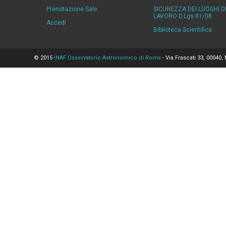
Prenotazione Sale
SICUREZZA DEI LUOGHI D
LAVORO D.Lgs 81/08
Accedi
Biblioteca Scientifica
© 2015
INAF Osservatorio Astronomico di Roma
- Via Frascati 33, 00040