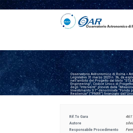
Osservatorio Astronomico di Roma
>
Am
Legislativo 31 marzo 2023 n. 36, da esple
nell’ambito del Progetto dal titolo “STI
Engineering”, Codice Unico di Progetto
degli “Interventi” previsti dalla “Miss
Investimento 3.1” denominata “Fondo per
Resilienza” (“PNRR”) finanziato dall’U
461
Rif.to Gara
silv
Autore
Fer
Responsabile Procedimento