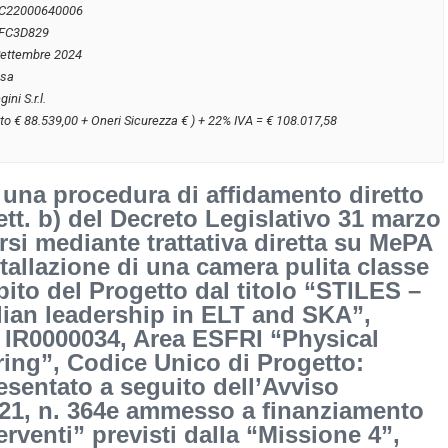
C22000640006
FC3D829
Settembre 2024
usa
ini S.r.l.
to € 88.539,00 + Oneri Sicurezza € ) + 22% IVA = € 108.017,58
 una procedura di affidamento diretto
ett. b) del Decreto Legislativo 31 marzo
rsi mediante trattativa diretta su MePA
nstallazione di una camera pulita classe
bito del Progetto dal titolo “STILES –
lian leadership in ELT and SKA”,
: IR0000034, Area ESFRI “Physical
ing”, Codice Unico di Progetto:
sentato a seguito dell’Avviso
021, n. 364e ammesso a finanziamento
erventi” previsti dalla “Missione 4”,