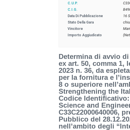
C33
C.U.P.
B49
C.I.G.
16 
Data Di Pubblicazione
chi
Stato Della Gara
Mang
Vincitore
(Net
Importo Aggiudicato
Determina di avvio di
ex art. 50, comma 1, l
2023 n. 36, da espleta
per la fornitura e l’i
8 o superiore nell’am
Strengthening the Ita
Codice Identificativo
Science and Engineer
C33C22000640006, pre
Pubblico del 28.12.2
nell’ambito degli “Int