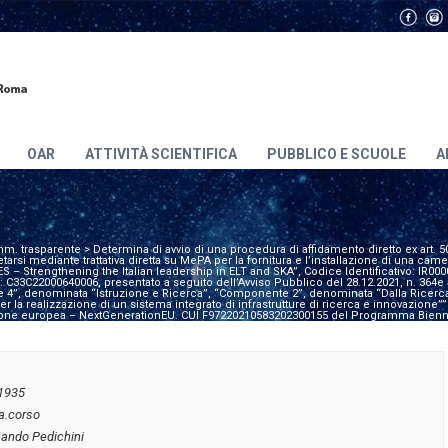
OAR
ATTIVITÀ SCIENTIFICA
PUBBLICO E SCUOLE
A
m. trasparente
>
Determina di avvio di una procedura di affidamento diretto ex art. 5
tarsi mediante trattativa diretta su MePA per la fornitura e l’installazione di una cam
LES – Strengthening the Italian leadership in ELT and SKA”, Codice Identificativo: IR0
: C33C22000640006, presentato a seguito dell’Avviso Pubblico del 28.12.2021, n. 36
ione 4”, denominata “Istruzione e Ricerca”, “Componente 2”, denominata “Dalla Ricerca
 la realizzazione di un sistema integrato di infrastrutture di ricerca e innovazione”
nione europea – NextGenerationEU. CUI F97220210583202300155 del Programma Biennal
1935
ia.corso
nando Pedichini