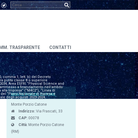
MM. TRASPARENTE
CONTATTI
0, comma 1, lett. b) del Decreto
era pulita classe 8 o superiore
000034, Area ESFRI “Physical Science and
4e ammesso a finanziamento nell’ambito
 alla Impresa” (“M4C2”), “Linea di
” del “Piano Nazionale di Ripresa e
MONTE PORZIO CATONE
e degli acquisti 2023-2024.
Monte Porzio Catone
Indirizzo:
Via Frascati, 33
CAP:
00078
Città:
Monte Porzio Catone
(RM)