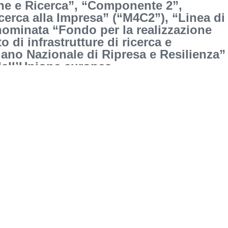
ne e Ricerca”, “Componente 2”,
erca alla Impresa” (“M4C2”), “Linea di
nominata “Fondo per la realizzazione
o di infrastrutture di ricerca e
ano Nazionale di Ripresa e Resilienza”
dall’Unione europea –
UI F97220210583202300155 del
egli acquisti 2023-2024.
ra pulita_signed_signed (2)
1) (1)_signed_signed (1)
/B49EC3D829
isabili