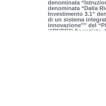
denominata “Istruzio
denominata “Dalla Ric
Investimento 3.1” de
di un sistema integrat
innovazione”” del “Pi
(“PNRR”) finanziato 
NextGenerationEU. C
Programma Biennale d
Determina di avvio affidamento diretto came
determina di aggiudicazione camera pulita (
https://dettaglio-cig.anticorruzione.it/cig
176731 MANGINI SRL_INAF ROMA_NA_legge d
Rapporto_20240711155700
Condividi: