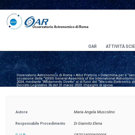
OAR
ATTIVITÀ SCI
Osservatorio Astronomico di Roma
>
Albo Pretorio
>
Determina per il “ser
occasione della “XXXIII General Assembly of the International Astronomical
2024, mediante “Affidamento Diretto” al di fuori del “Mercato Elettronico 
Decreto Legislativo 36 del 31 marzo 2023. Impegno di spesa.
Maria Angela Muscolino
Autore
Di Gianvito Elena
Responsabile Procedimento
C87G24000600005