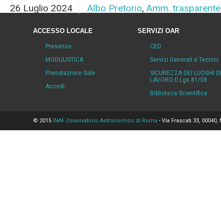
26 Luglio 2024
Albo Pretorio
,
Amm. trasparente
ACCESSO LOCALE
SERVIZI OAR
Presenze
CED
MODULISTICA
Servizi Generali e Tecnici
Prenotazione Sale
SICUREZZA DEI LUOGHI D
LAVORO D.Lgs 81/08
Accedi
Biblioteca Scientifica
© 2015
INAF Osservatorio Astronomico di Roma
- Via Frascati 33, 00040