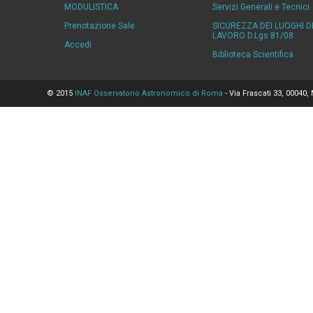
MODULISTICA
Servizi Generali e Tecnici
Prenotazione Sale
SICUREZZA DEI LUOGHI D
LAVORO D.Lgs 81/08
Accedi
Biblioteca Scientifica
© 2015
INAF Osservatorio Astronomico di Roma
- Via Frascati 33, 00040