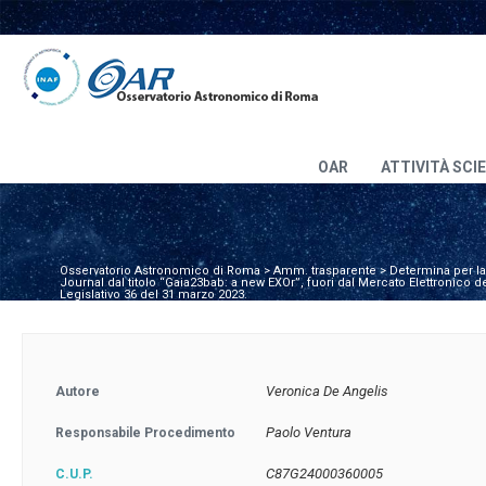
OAR
ATTIVITÀ SCI
Osservatorio Astronomico di Roma
>
Amm. trasparente
>
Determina per la 
Journal dal titolo “Gaia23bab: a new EXOr”, fuori dal Mercato Elettronico d
Legislativo 36 del 31 marzo 2023.
Veronica De Angelis
Autore
Paolo Ventura
Responsabile Procedimento
C87G24000360005
C.U.P.