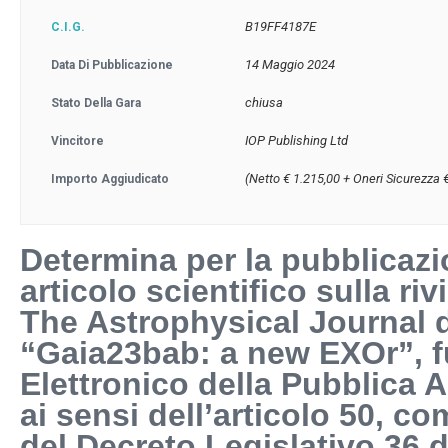
B19FF4187E
C.I.G.
14 Maggio 2024
Data Di Pubblicazione
chiusa
Stato Della Gara
IOP Publishing Ltd
Vincitore
(Netto € 1.215,00 + Oneri Sicurezza 
Importo Aggiudicato
Determina per la pubblicazi
articolo scientifico sulla riv
The Astrophysical Journal d
“Gaia23bab: a new EXOr”, f
Elettronico della Pubblica 
ai sensi dell’articolo 50, co
del Decreto Legislativo 36 