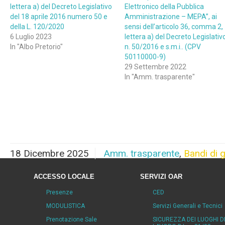
lettera a) del Decreto Legislativo
Elettronico della Pubblica
del 18 aprile 2016 numero 50 e
Amministrazione – MEPA”, ai
della L. 120/2020
sensi dell’articolo 36, comma 2,
6 Luglio 2023
lettera a) del Decreto Legislativ
In "Albo Pretorio"
n. 50/2016 e s.m.i.. (CPV
50110000-9)
29 Settembre 2022
In "Amm. trasparente"
18 Dicembre 2025
Amm. trasparente
,
Bandi di 
ACCESSO LOCALE
SERVIZI OAR
Presenze
CED
MODULISTICA
Servizi Generali e Tecnici
Prenotazione Sale
SICUREZZA DEI LUOGHI D