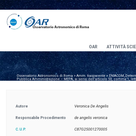
OAR
ATTIVITÀ SCI
Osservatorio Astronomico di Roma
>
Amm. trasparente
>
ENIACOM_Determin
Pubblica Amministrazione – MEPA, ai sensi dell’articolo 50, comma 1, lett
Veronica De Angelis
Autore
de angelis veronica
Responsabile Procedimento
C87G25001270005
C.U.P.