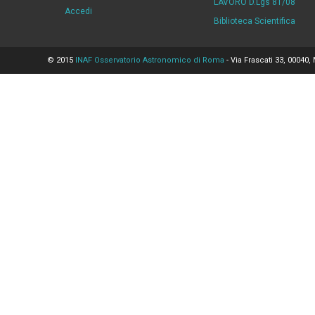
LAVORO D.Lgs 81/08
Accedi
Biblioteca Scientifica
© 2015
INAF Osservatorio Astronomico di Roma
- Via Frascati 33, 00040