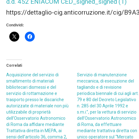
d.d. 452 ENIACOM CED_signed_signed (1)
https://dettaglio-cig.anticorruzione.it/cig/B
Condividi:
Correlati
Acquisizione del servizio di
Servizio di manutenzione
smaltimento di materiali
meccanica, di esecuzione del
bibliotecari dismessi e del
tagliando e di revisione
servizio di rottamazione e
periodica biennale di cui agli art.
trasporto presso le discariche
79 e 80 del Decreto Legislativo
autorizzate di materiale non più
n. 285 del 30 Aprile 1992 e
utilizzabile di proprietà
s.m.i.”, per la vettura di servizio
dell’Osservatorio Astronomico
dell’Osservatorio Astronomico
di Roma da affidare mediante
di Roma, da effettuare
Trattativa diretta in MEPA, ai
mediante trattativa diretta con
sensi dell’articolo 36, comma 2,
unico operatore sul “Mercato