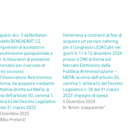
uisto di n. 3 defibrillatori
Determina a contrarre al fine di
dello BENEHEART C2
acquisire un servizio catering
mprensivi di accessori e
per il Congresso LICIACube nei
nutenzione quinquennale e
giorni 9, 11 e 12 dicembre 2024
n. 6 misuratori di pressione
presso il CNR di Roma sul
omatici per il servizio di
Mercato Elettronico della
imo soccorso
Pubblica Amministrazione –
ll’Osservatorio Astronomico
MEPA, ai sensi dell’articolo 50,
 Roma, da acquisire mediante
comma 1, lettera b) del Decreto
ttativa diretta sul MePa, ai
Legislativo n. 36 del 31 marzo
nsi dell’articolo 50, comma 1,
2023. Impegno di spesa.
tera b) del Decreto Legislativo
6 Dicembre 2024
 del 31 marzo 2023.
In "Amm. trasparente"
 Dicembre 2025
"Albo Pretorio"