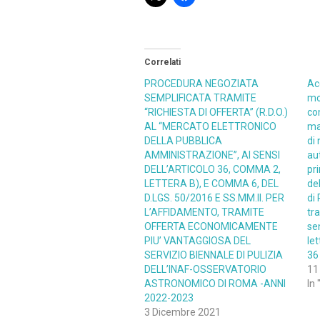
Correlati
PROCEDURA NEGOZIATA
Acq
SEMPLIFICATA TRAMITE
mo
“RICHIESTA DI OFFERTA” (R.D.O.)
co
AL “MERCATO ELETTRONICO
ma
DELLA PUBBLICA
di 
AMMINISTRAZIONE”, AI SENSI
aut
DELL’ARTICOLO 36, COMMA 2,
pr
LETTERA B), E COMMA 6, DEL
de
D.LGS. 50/2016 E SS.MM.II. PER
di
L’AFFIDAMENTO, TRAMITE
tra
OFFERTA ECONOMICAMENTE
se
PIU’ VANTAGGIOSA DEL
let
SERVIZIO BIENNALE DI PULIZIA
36
DELL’INAF-OSSERVATORIO
11
ASTRONOMICO DI ROMA -ANNI
In 
2022-2023
3 Dicembre 2021