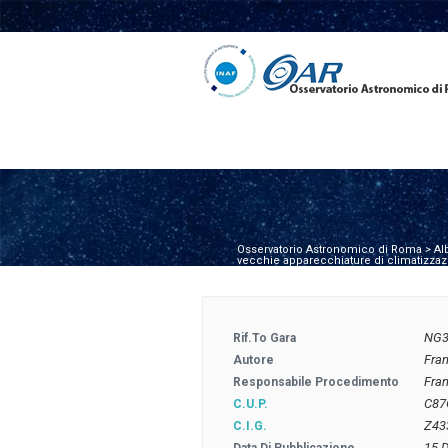
Osservatorio Astronomico di Roma
>
Al
vecchie apparecchiature di climatizzazio
NG3
Rif.to Gara
Fra
Autore
Fra
Responsabile Procedimento
C87
C.U.P.
Z43
C.I.G.
15 