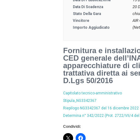
Data Di Pubblicazione
20 
Data Di Scadenza
chi
Stato Della Gara
AIR
Vincitore
(Net
Importo Aggiudicato
Fornitura e installazi
CED generale dell’IN
apparecchiature di cl
trattativa diretta ai s
D.Lgs 50/2016
Capitolato tecnico-amministrativo
Stipula_NG3342367
Riepilogo NG3342367 del 16 dicembre 2022
Determina n° 342/2022 (Prot. 2722/VII/4 de
Condividi: