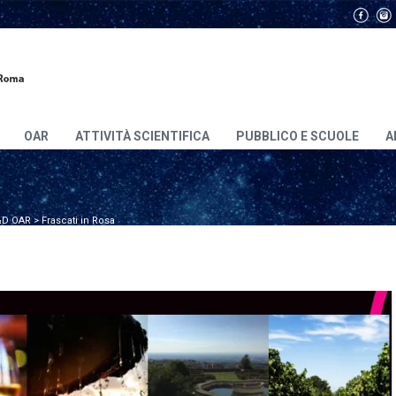
OAR
ATTIVITÀ SCIENTIFICA
PUBBLICO E SCUOLE
A
D OAR
>
Frascati in Rosa