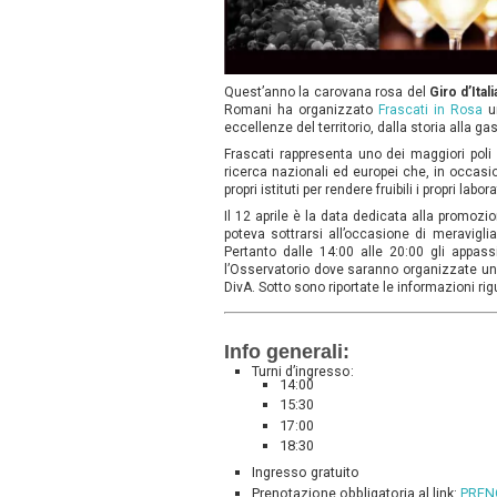
Quest’anno la carovana rosa del
Giro d’Itali
Romani ha organizzato
Frascati in Rosa
un
eccellenze del territorio, dalla storia alla ga
Frascati rappresenta uno dei maggiori poli s
ricerca nazionali ed europei che, in occasi
propri istituti per rendere fruibili i propri labora
Il 12 aprile è la data dedicata alla promozione
poteva sottrarsi all’occasione di meraviglia
Pertanto dalle 14:00 alle 20:00 gli appassi
l’Osservatorio dove saranno organizzate una
DivA. Sotto sono riportate le informazioni rig
Info generali:
Turni d’ingresso:
14:00
15:30
17:00
18:30
Ingresso gratuito
Prenotazione obbligatoria al link:
PREN