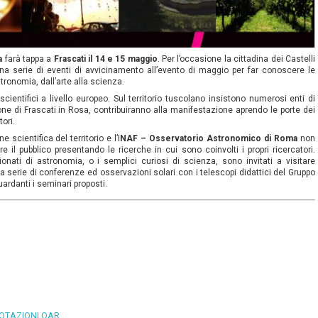
a
farà tappa a
Frascati il 14 e 15 maggio
. Per l’occasione la cittadina dei Castelli
a serie di eventi di avvicinamento all’evento di maggio per far conoscere le
stronomia, dall’arte alla scienza.
cientifici a livello europeo. Sul territorio tuscolano insistono numerosi enti di
one di Frascati in Rosa, contribuiranno alla manifestazione aprendo le porte dei
tori.
 scientifica del territorio e l’I
NAF – Osservatorio Astronomico di Roma
non
re il pubblico presentando le ricerche in cui sono coinvolti i propri ricercatori.
onati di astronomia, o i semplici curiosi di scienza, sono invitati a visitare
 serie di conferenze ed osservazioni solari con i telescopi didattici del Gruppo
uardanti i seminari proposti.
OTAZIONI OAR