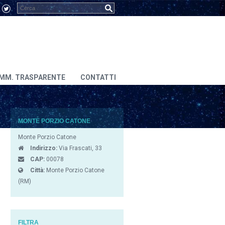
MM. TRASPARENTE
CONTATTI
MONTE PORZIO CATONE
Monte Porzio Catone
Indirizzo:
Via Frascati, 33
CAP:
00078
Città:
Monte Porzio Catone
(RM)
FILTRA