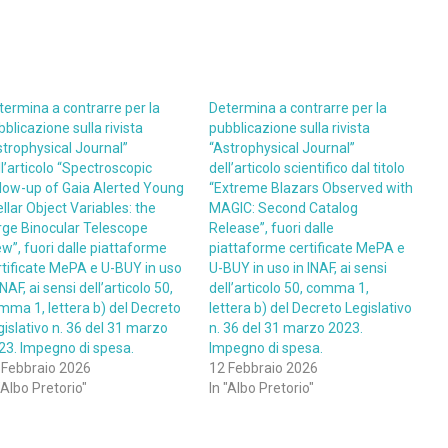
termina a contrarre per la
Determina a contrarre per la
blicazione sulla rivista
pubblicazione sulla rivista
strophysical Journal”
“Astrophysical Journal”
l’articolo “Spectroscopic
dell’articolo scientifico dal titolo
llow-up of Gaia Alerted Young
“Extreme Blazars Observed with
llar Object Variables: the
MAGIC: Second Catalog
rge Binocular Telescope
Release”, fuori dalle
ew”, fuori dalle piattaforme
piattaforme certificate MePA e
rtificate MePA e U-BUY in uso
U-BUY in uso in INAF, ai sensi
INAF, ai sensi dell’articolo 50,
dell’articolo 50, comma 1,
mma 1, lettera b) del Decreto
lettera b) del Decreto Legislativo
gislativo n. 36 del 31 marzo
n. 36 del 31 marzo 2023.
23. Impegno di spesa.
Impegno di spesa.
 Febbraio 2026
12 Febbraio 2026
"Albo Pretorio"
In "Albo Pretorio"