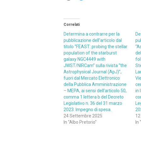
Correlati
Determina a contrarre per la
De
pubblicazione dell’articolo dal
pub
titolo “FEAST: probing the stellar
“A
population of the starburst
del
galaxy NGC4449 with
fo
JWST/NIRCam” sulla rivista “the
Ste
Astrophysical Journal (ApJ)”,
La
fuori dal Mercato Elettronico
Vi
della Pubblica Amministrazione
ce
– MEPA, ai sensi dell’articolo 50,
in 
comma 1 lettera b del Decreto
co
Legislativo n. 36 del 31 marzo
Le
2023. Impegno di spesa.
20
24 Settembre 2025
12
In "Albo Pretorio"
In 