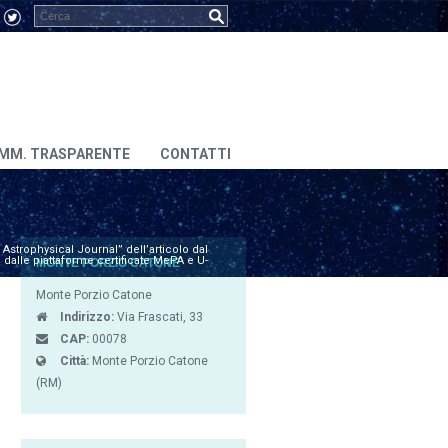
MM. TRASPARENTE
CONTATTI
Astrophysical Journal” dell’articolo dal
 dalle piattaforme certificate MePA e U-
MONTE PORZIO CATONE
Monte Porzio Catone
Indirizzo:
Via Frascati, 33
CAP:
00078
Città:
Monte Porzio Catone
(RM)