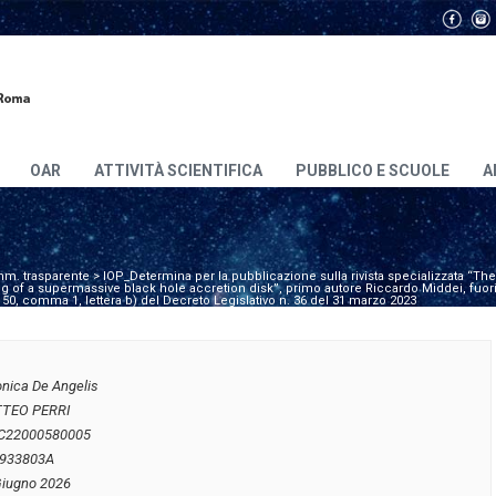
OAR
ATTIVITÀ SCIENTIFICA
PUBBLICO E SCUOLE
A
m. trasparente
>
IOP_Determina per la pubblicazione sulla rivista specializzata “The 
ning of a supermassive black hole accretion disk”, primo autore Riccardo Middei, fuori
lo 50, comma 1, lettera b) del Decreto Legislativo n. 36 del 31 marzo 2023
onica De Angelis
TEO PERRI
C22000580005
933803A
Giugno 2026