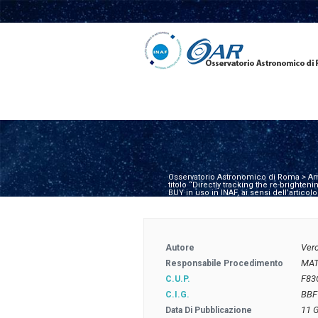
Osservatorio Astronomico di Roma
>
Am
titolo “Directly tracking the re-brighte
BUY in uso in INAF, ai sensi dell’artico
Ver
Autore
MAT
Responsabile Procedimento
F83
C.U.P.
BBF
C.I.G.
11 
Data Di Pubblicazione