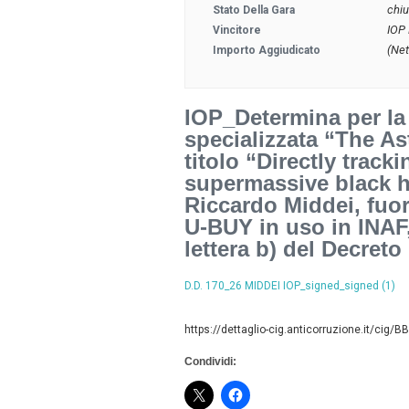
chi
Stato Della Gara
IOP 
Vincitore
(Net
Importo Aggiudicato
IOP_Determina per la 
specializzata “The As
titolo “Directly track
supermassive black h
Riccardo Middei, fuor
U-BUY in uso in INAF,
lettera b) del Decreto
D.D. 170_26 MIDDEI IOP_signed_signed (1)
https://dettaglio-cig.anticorruzione.it/cig
Condividi: