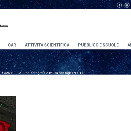
OAR
ATTIVITÀ SCIENTIFICA
PUBBLICO E SCUOLE
A
D OAR
>
LICIACube, fotografa e musa per ragazzi
>
11-1