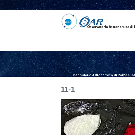
Osservatorio Astronomico di Roma
>
D&
11-1