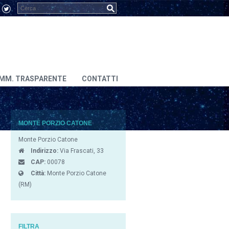
MM. TRASPARENTE
CONTATTI
MONTE PORZIO CATONE
Monte Porzio Catone
Indirizzo:
Via Frascati, 33
CAP:
00078
Città:
Monte Porzio Catone
(RM)
FILTRA