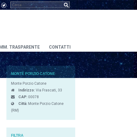
MM. TRASPARENTE
CONTATTI
MONTE PORZIO CATONE
Monte Porzio Catone
Indirizzo:
Via Frascati, 33
CAP:
00078
Città:
Monte Porzio Catone
(RM)
FILTRA