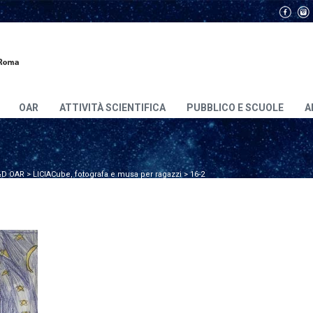
OAR
ATTIVITÀ SCIENTIFICA
PUBBLICO E SCUOLE
A
D OAR
>
LICIACube, fotografa e musa per ragazzi
>
16-2