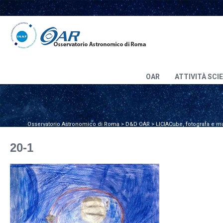
OAR
ATTIVITÀ SCI
Osservatorio Astronomico di Roma
>
D&D OAR
>
LICIACube, fotografa e m
20-1