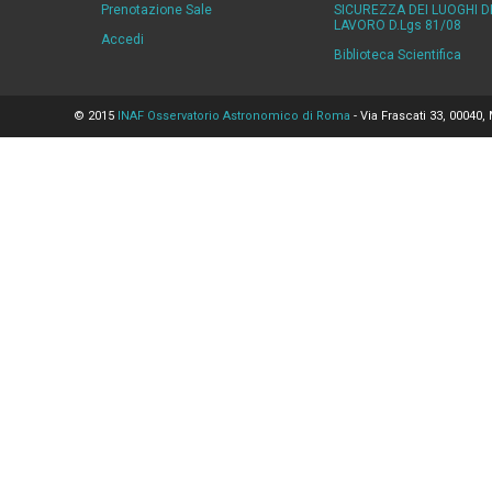
Prenotazione Sale
SICUREZZA DEI LUOGHI D
LAVORO D.Lgs 81/08
Accedi
Biblioteca Scientifica
© 2015
INAF Osservatorio Astronomico di Roma
- Via Frascati 33, 00040