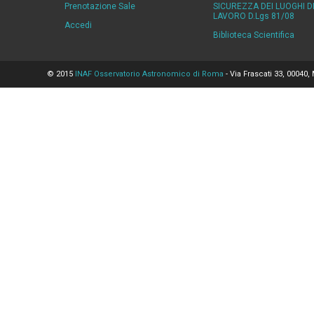
Prenotazione Sale
SICUREZZA DEI LUOGHI D
LAVORO D.Lgs 81/08
Accedi
Biblioteca Scientifica
© 2015
INAF Osservatorio Astronomico di Roma
- Via Frascati 33, 00040