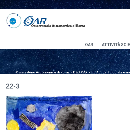
OAR
ATTIVITÀ SCI
Osservatorio Astronomico di Roma
>
D&D OAR
>
LICIACube, fotografa e m
22-3