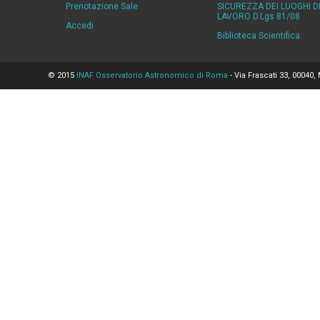
Prenotazione Sale
SICUREZZA DEI LUOGHI D
LAVORO D.Lgs 81/08
Accedi
Biblioteca Scientifica
© 2015
INAF Osservatorio Astronomico di Roma
- Via Frascati 33, 00040