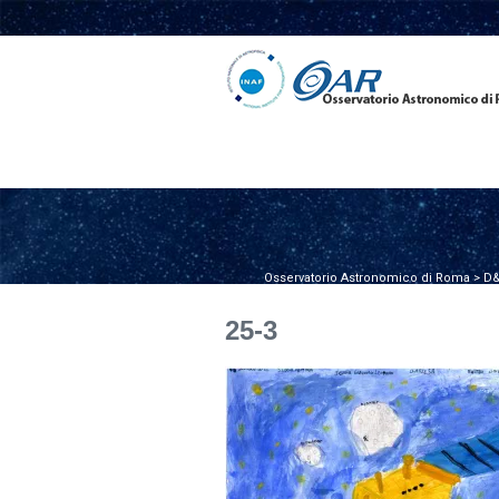
Osservatorio Astronomico di Roma
>
D&
25-3