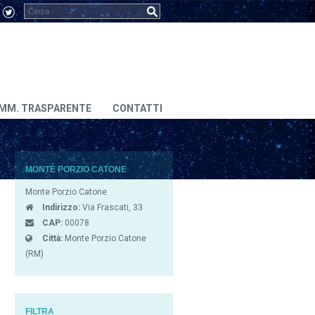
MM. TRASPARENTE
CONTATTI
MONTE PORZIO CATONE
Monte Porzio Catone
Indirizzo:
Via Frascati, 33
CAP:
00078
Città:
Monte Porzio Catone
(RM)
FILTRA