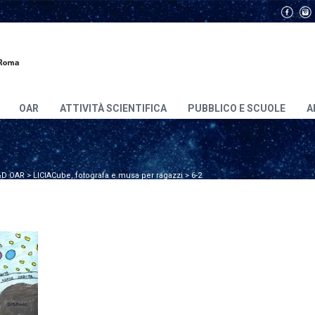
OAR
ATTIVITÀ SCIENTIFICA
PUBBLICO E SCUOLE
A
D OAR
>
LICIACube, fotografa e musa per ragazzi
>
6-2