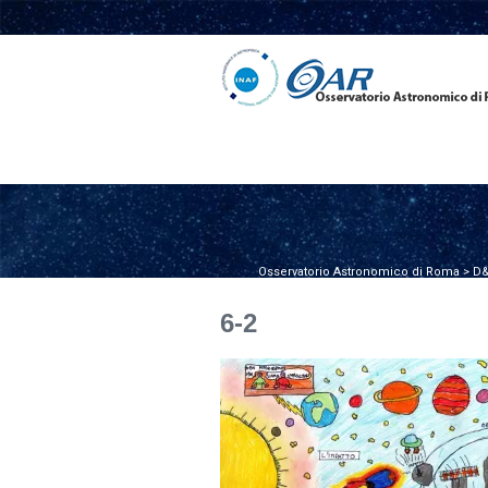
Osservatorio Astronomico di Roma
>
D&
6-2