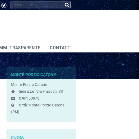
MM. TRASPARENTE
CONTATTI
MONTE PORZIO CATONE
Monte Porzio Catone
Indirizzo:
Via Frascati, 33
CAP:
00078
Città:
Monte Porzio Catone
(RM)
FILTRA