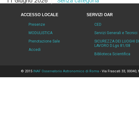
11 Giugno 2026
Senza categoria
ACCESSO LOCALE
SERVIZI OAR
Presenze
CED
MODULISTICA
Servizi Generali e Tecnici
Prenotazione Sale
SICUREZZA DEI LUOGHI D
LAVORO D.Lgs 81/08
Accedi
Biblioteca Scientifica
© 2015
INAF Osservatorio Astronomico di Roma
- Via Frascati 33, 00040