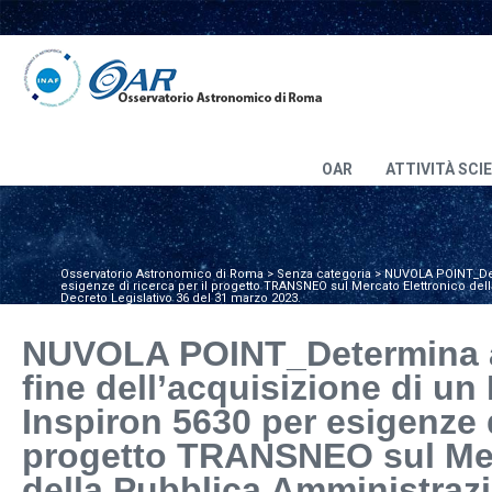
OAR
ATTIVITÀ SCI
Osservatorio Astronomico di Roma
>
Senza categoria
>
NUVOLA POINT_Dete
esigenze di ricerca per il progetto TRANSNEO sul Mercato Elettronico dell
Decreto Legislativo 36 del 31 marzo 2023.
NUVOLA POINT_Determina a 
fine dell’acquisizione di u
Inspiron 5630 per esigenze d
progetto TRANSNEO sul Mer
della Pubblica Amministraz