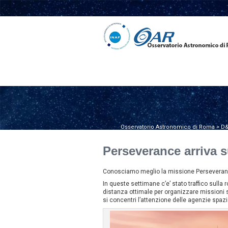
Osservatorio Astronomico di Roma
>
D&
Perseverance arriva 
Conosciamo meglio la missione Perseverance 
In queste settimane c’e’ stato traffico sulla
distanza ottimale per organizzare missioni sp
si concentri l’attenzione delle agenzie spazi