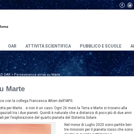
OAR
ATTIVITÀ SCIENTIFICA
PUBBLICO E SCUOLE
A
D OAR
>
Perseverance arriva su Marte
su Marte
con la collega Francesca Altieri dell’IAPS.
 rotta per Marte….e non è un caso. Ogni 26 mesi la Terra e Marte si trovano alla
aziali tra i due pianeti. Quindi è naturale che a distanza di poco più di due anni
ali per l’esplorazione del quarto pianeta del Sistema Solare.
Nel mese di Luglio 2020 sono partite ben
tre missioni per il pianeta rosso che sono