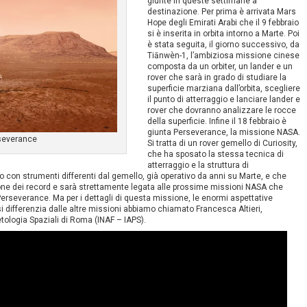
giunte in queste settimane a
destinazione. Per prima è arrivata Mars
Hope degli Emirati Arabi che il 9 febbraio
si è inserita in orbita intorno a Marte. Poi
è stata seguita, il giorno successivo, da
Tiānwèn-1, l’ambiziosa missione cinese
composta da un orbiter, un lander e un
rover che sarà in grado di studiare la
superficie marziana dall’orbita, scegliere
il punto di atterraggio e lanciare lander e
rover che dovranno analizzare le rocce
della superficie. Infine il 18 febbraio è
giunta Perseverance, la missione NASA.
severance
Si tratta di un rover gemello di Curiosity,
che ha sposato la stessa tecnica di
atterraggio e la struttura di
on strumenti differenti dal gemello, già operativo da anni su Marte, e che
one dei record e sarà strettamente legata alle prossime missioni NASA che
erseverance. Ma per i dettagli di questa missione, le enormi aspettative
 differenzia dalle altre missioni abbiamo chiamato Francesca Altieri,
netologia Spaziali di Roma (INAF – IAPS).