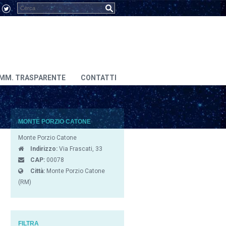
MM. TRASPARENTE
CONTATTI
MONTE PORZIO CATONE
Monte Porzio Catone
Indirizzo:
Via Frascati, 33
CAP:
00078
Città:
Monte Porzio Catone
(RM)
FILTRA