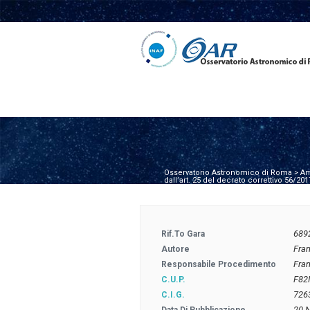
Osservatorio Astronomico di Roma
>
Am
dall’art. 25 del decreto correttivo 56
689
Rif.to Gara
Fra
Autore
Fra
Responsabile Procedimento
F82
C.U.P.
726
C.I.G.
20 