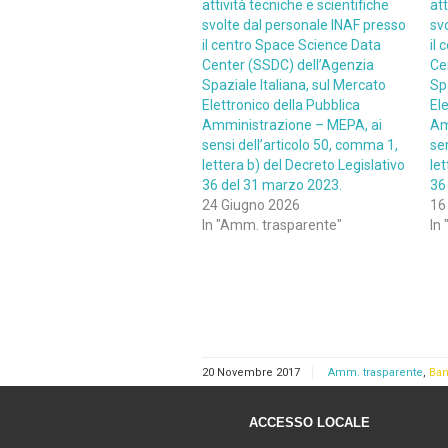
attività tecniche e scientifiche
att
svolte dal personale INAF presso
sv
il centro Space Science Data
il
Center (SSDC) dell’Agenzia
Ce
Spaziale Italiana, sul Mercato
Sp
Elettronico della Pubblica
Ele
Amministrazione – MEPA, ai
Am
sensi dell’articolo 50, comma 1,
se
lettera b) del Decreto Legislativo
let
36 del 31 marzo 2023.
36
24 Giugno 2026
16
In "Amm. trasparente"
In
20 Novembre 2017
Amm. trasparente
,
Ban
ACCESSO LOCALE