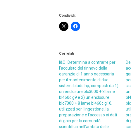
Condividi:
Correlati
I&C_Determina a contrarre per
De
l’acquisto del rinnovo della
ac
garanzia di 1 anno necessaria
ga
per il mantenimento di due
pe
sistemi blade hp, composti da 1)
si
un enclosure blc3000 + 8 lame
un
bl460c g9 e 2) un enclosure
bl
blc7000 + 8 lame bl460c g10,
bl
utilizzati per l’ingestione, la
uti
preparazione e l’accesso ai dati
pr
di gaia per la comunità
di
scientifica nell’ambito delle
sci