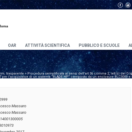
OAR
ATTIVITÀ SCIENTIFICA
PUBBLICO E SCUOLE
A
m. trasparente
>
Procedura semplificata ai sensi dell’art.36 comma 2, lett.b) del D
/2017 per l’acquisizioe di un sistema “BLADE HP” composto da un enclosure BLC3000 e
2999
ncesco Massaro
ncesco Massaro
I14001300005
3010973
Novembre 2017