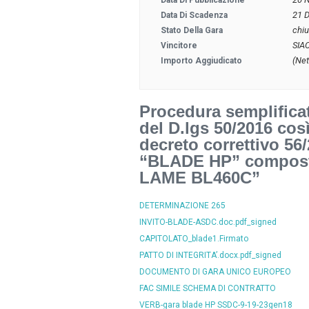
Data Di Pubblicazione
21 
Data Di Scadenza
chi
Stato Della Gara
SIA
Vincitore
(Net
Importo Aggiudicato
Procedura semplificata
del D.lgs 50/2016 così
decreto correttivo 56
“BLADE HP” composto
LAME BL460C”
DETERMINAZIONE 265
INVITO-BLADE-ASDC.doc.pdf_signed
CAPITOLATO_blade1.Firmato
PATTO DI INTEGRITA’.docx.pdf_signed
DOCUMENTO DI GARA UNICO EUROPEO
FAC SIMILE SCHEMA DI CONTRATTO
VERB-gara blade HP SSDC-9-19-23gen18