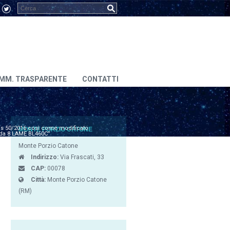
MM. TRASPARENTE
CONTATTI
.lgs 50/2016 così come modificato
MONTE PORZIO CATONE
 da 8 LAME BL460C”
Monte Porzio Catone
Indirizzo:
Via Frascati, 33
CAP:
00078
Città:
Monte Porzio Catone
(RM)