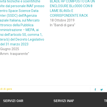
ività tecniche e scientifiche
BLADE HP COMPOSTO DA UN
olte dal personale INAF presso
ENCLOSURE BLc3000 CON 8
 centro Space Science Data
LAME BL460c E
nter (SSDC) dell’Agenzia
CORRISPONDENTE RACK
aziale Italiana, sul Mercato
18 Ottobre 2019
ttronico della Pubblica
In "Bandi di gara"
ministrazione – MEPA, ai
nsi dell’articolo 50, comma 1,
tera b) del Decreto Legislativo
 del 31 marzo 2023
 Giugno 2025
 "Amm. trasparente"
di di gara
SERVIZI OAR
SERVIZI INAF
T