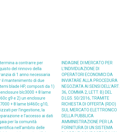
termina a contrarre per
INDAGINE DI MERCATO PER
quisto del rinnovo della
L’INDIVIDUAZIONE DI
ranzia di 1 anno necessaria
OPERATORI ECONOMICI DA
r il mantenimento di due
INVIATARE ALLA PROCEDURA
stemi blade HP, composti da 1)
NEGOZIATA AI SENSI DELL’ART.
 enclosure blc3000 + 8 lame
36, COMMA 2, LETT. B) DEL
460c g9 e 2) un enclosure
D.LGS. 50/2016, TRAMITE
c7000 + 8 lame bl460c g10,
RICHIESTA DI OFFERTA (RDO)
lizzati per l’ingestione, la
SUL MERCATO ELETTRONICO
eparazione e l’accesso ai dati
DELLA PUBBLICA
 gaia per la comunità
AMMINISTRAZIONE PER LA
entifica nell’ambito delle
FORNITURA DI UN SISTEMA