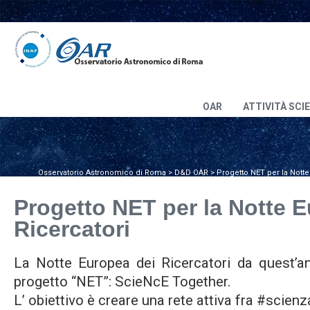
OAR
ATTIVITÀ SCI
Osservatorio Astronomico di Roma
>
D&D OAR
>
Progetto NET per la Notte
Progetto NET per la Notte 
Ricercatori
La Notte Europea dei Ricercatori da quest’an
progetto “NET”: ScieNcE Together.
L’ obiettivo è creare una rete attiva fra #scienz