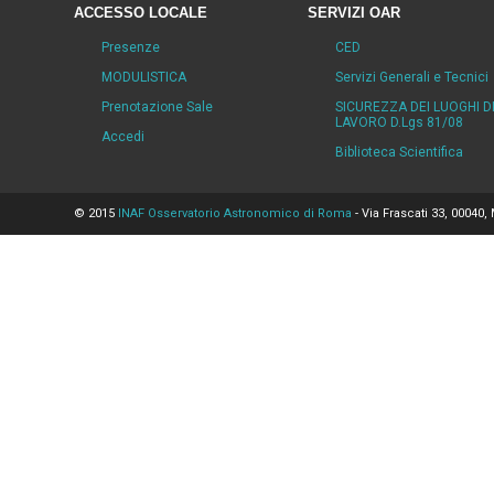
ACCESSO LOCALE
SERVIZI OAR
Presenze
CED
MODULISTICA
Servizi Generali e Tecnici
Prenotazione Sale
SICUREZZA DEI LUOGHI D
LAVORO D.Lgs 81/08
Accedi
Biblioteca Scientifica
© 2015
INAF Osservatorio Astronomico di Roma
- Via Frascati 33, 00040