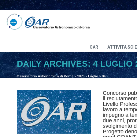
OAR
ATTIVITÀ SCI
DAILY ARCHIVES:
4 LUGLIO 
Osservatorio Astronomico di Roma
>
2025
>
Luglio
>
04
Concorso pubbl
il reclutament
Livello Profes
lavoro a temp
impegno a tem
due anni, proro
svolgimento de
Progetto den