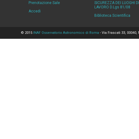
Prenotazione Sale
SICUREZZA DEI LUOGHI D
LAVORO D.Lgs 81/08
Accedi
Biblioteca Scientifica
© 2015
INAF Osservatorio Astronomico di Roma
- Via Frascati 33, 00040