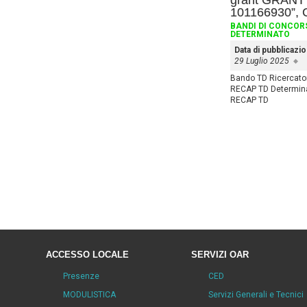
grant GRANT
101166930”,
BANDI DI CONCOR
DETERMINATO
Data di pubblicazi
29 Luglio 2025
Bando TD Ricercator
RECAP TD Determin
RECAP TD
ACCESSO LOCALE
SERVIZI OAR
Presenze
CED
MODULISTICA
Servizi Generali e Tecnici