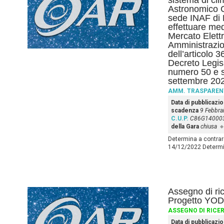
sistema di cl
Astronomico C
sede INAF di
effettuare medi
Mercato Elettr
Amministrazio
dell’articolo 
Decreto Legisl
numero 50 e s
settembre 202
AMM. TRASPAREN
Data di pubblicazi
scadenza
9 Febbra
C.U.P.
C86G14000
della Gara
chiusa
Determina a contrar
14/12/2022 Determin
Assegno di ri
Progetto YO
ASSEGNO DI RICE
Data di pubblicazi