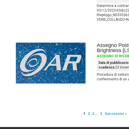
Determina a contrarr
03/12/2023-03dic22 
Riepilogo_NG333363
VERB_COLLAUDO-Rip
Assegno Post
Brightness [L
ASSEGNO DI RICE
Data di pubblicazi
scadenza
23 Dice
Procedura di selezione
conferimento di un 
1
2
3
…
5
Successivi »