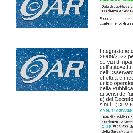
Data di pubblicazi
scadenza
9 Gennai
Procedura di selezione
conferimento di un 
Integrazione d
28/09/2022 per
servizi di rip
dell’autovettur
dell’Osservat
effettuare med
unico operator
della Pubblic
ai sensi dell’
a) del Decreto
s.m.i.. (CPV 
AMM. TRASPAREN
Data di pubblicazi
scadenza
12 Dice
C.U.P.
F82I140013
della Gara
chiusa