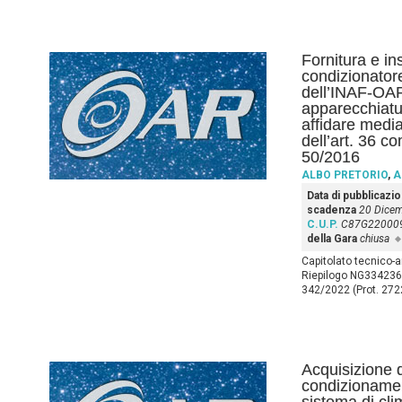
Fornitura e in
condizionator
dell’INAF-OAR
apparecchiatu
affidare median
dell’art. 36 c
50/2016
ALBO PRETORIO
,
A
Data di pubblicazi
scadenza
20 Dice
C.U.P.
C87G22000
della Gara
chiusa
Capitolato tecnico-
Riepilogo NG334236
342/2022 (Prot. 2722
Acquisizione d
condizionament