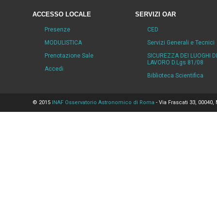
ACCESSO LOCALE
SERVIZI OAR
Presenze
CED
MODULISTICA
Servizi Generali e Tecnici
Prenotazione Sale
SICUREZZA DEI LUOGHI D
LAVORO D.Lgs 81/08
Accedi
Biblioteca Scientifica
© 2015
INAF Osservatorio Astronomico di Roma
- Via Frascati 33, 00040