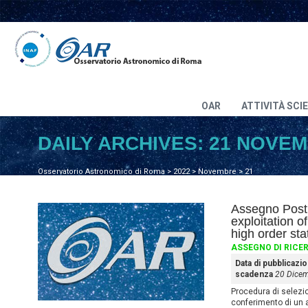
OAR
ATTIVITÀ SCI
DAILY ARCHIVES:
21 NOVEM
Osservatorio Astronomico di Roma
>
2022
>
Novembre
>
21
Assegno Post 
exploitation o
high order stat
ASSEGNO DI RICE
Data di pubblicazi
scadenza
20 Dice
Procedura di selezione
conferimento di un 