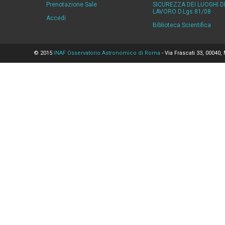
Prenotazione Sale
SICUREZZA DEI LUOGHI D
LAVORO D.Lgs 81/08
Accedi
Biblioteca Scientifica
© 2015
INAF Osservatorio Astronomico di Roma
- Via Frascati 33, 00040