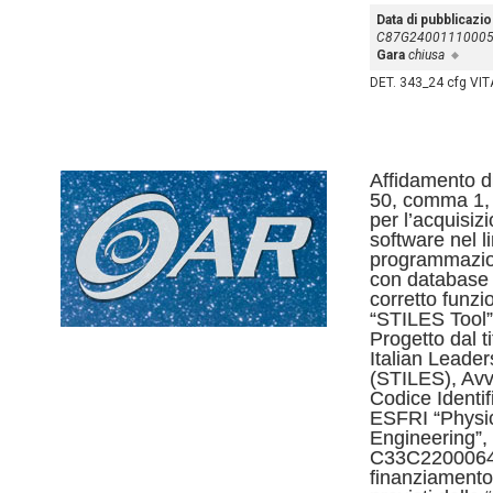
Data di pubblicazi
C87G2400111000
Gara
chiusa
DET. 343_24 cfg VIT
Affidamento dir
50, comma 1, l
per l’acquisiz
software nel l
programmazio
con database
corretto funz
“STILES Tool”,
Progetto dal t
Italian Leade
(STILES), Avv
Codice Identi
ESFRI “Physi
Engineering”,
C33C2200064
finanziamento 