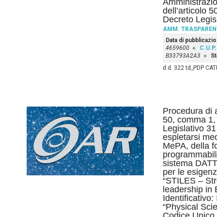
Amministrazio
dell’articolo 
Decreto Legis
AMM. TRASPAREN
Data di pubblicazi
4659600
C.U.P.
B33793A2A3
St
d.d. 322 td_PDP CAT
Procedura di a
50, comma 1, l
Legislativo 3
espletarsi med
MePA, della fo
programmabili 
sistema DATT,
per le esigenz
“STILES – Str
leadership in
Identificativ
“Physical Sci
Codice Unico 