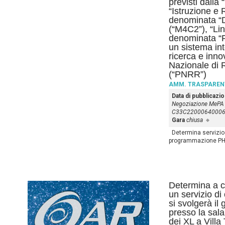
previsti dalla
“Istruzione e
denominata “D
(“M4C2”), “Lin
denominata “F
un sistema inte
ricerca e inno
Nazionale di 
(“PNRR”)
AMM. TRASPAREN
Data di pubblicazi
Negoziazione MePA
C33C2200064000
Gara
chiusa
Determina servizio 
programmazione PH
Determina a co
un servizio di
si svolgerà il
presso la sal
dei XL a Villa 