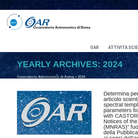
OAR
ATTIVITÀ SCI
YEARLY ARCHIVES:
2024
Osservatorio Astronomico di Roma
>
2024
Determina per
articolo scient
spectral temp
parameters fo
with CASTOR” 
Notices of th
(MNRAS)” fuor
della Pubblic