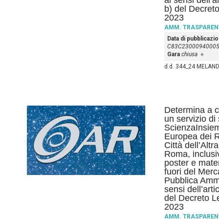
ai sensi dell’
b) del Decreto
2023
AMM. TRASPAREN
Data di pubblicazi
C83C2300094000
Gara
chiusa
d.d. 344_24 MELAND
Determina a co
un servizio di
ScienzaInsiem
Europea dei R
Città dell’Alt
Roma, inclusi
poster e mater
fuori del Merc
Pubblica Ammi
sensi dell’art
del Decreto L
2023
AMM. TRASPAREN