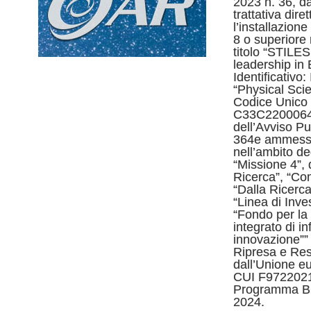
2023 n. 36, d
trattativa dire
l’installazion
8 o superiore 
titolo “STILES
leadership in
Identificativ
“Physical Sci
Codice Unico 
C33C22000640
dell’Avviso Pu
364e ammesso
nell’ambito deg
“Missione 4”,
Ricerca”, “Co
“Dalla Ricerca
“Linea di Inv
“Fondo per la 
integrato di in
innovazione””
Ripresa e Res
dall’Unione e
CUI F972202
Programma Bie
2024.