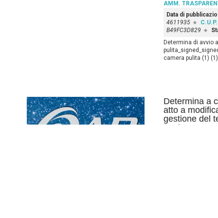
AMM. TRASPAREN
Data di pubblicazi
4611935
C.U.P.
B49FC3D829
St
Determina di avvio 
pulita_signed_signe
camera pulita (1) (
Determina a c
atto a modifica
gestione del 
aggiungere nuo
l’integrazione 
della camera
attualmente in
sul Mercato El
Amministrazio
dell’articolo 
Decreto Legis
AMM. TRASPAREN
Data di pubblicazi
C52F19000020005