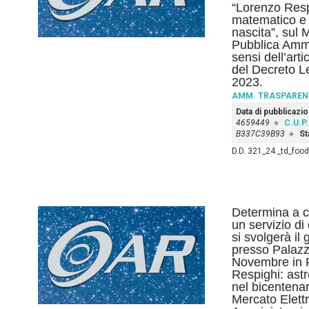
“Lorenzo Resp
matematico e f
nascita”, sul 
Pubblica Ammi
sensi dell’art
del Decreto L
2023.
AMM. TRASPAREN
Data di pubblicazi
4659449
C.U.P.
B337C39B93
St
D.D. 321_24 _td_food
Determina a co
un servizio di
si svolgerà il
presso Palazzo
Novembre in R
Respighi: ast
nel bicentenar
Mercato Elettr