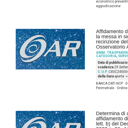
economico preventiv
aggiudicazione
Affidamento d
la messa in si
recinzione de
Osservatorio
AMM. TRASPAREN
CATEGORIA
,
SERVI
Data di pubblicazi
scadenza
29 Sette
C.U.P.
C83C24000
della Gara
aperta
BANCA DATI NCP 0-
Perimetrale Ordine 
Determina di 
affidamento di
lett. b) del D