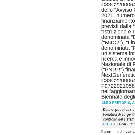
C33C22000640
dello “Avviso
2021, numero
finanziamento 
previsti dalla
“Istruzione e
denominata “D
(“M4C2”), “Lin
denominata “F
un sistema inte
ricerca e inno
Nazionale di 
(“PNRR”) fina
NextGenerati
C33C2200064
F97220210583
nell’aggiorn
Biennale degl
ALBO PRETORIO
,
A
Data di pubblicazi
Fornitura di sorgent
controllo del siste
C.I.G.
B2A74D0BF
Determina di avvio a