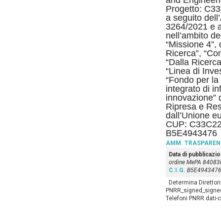
and Engineeri
Progetto: C3
a seguito dell
3264/2021 e 
nell’ambito deg
“Missione 4”,
Ricerca”, “Co
“Dalla Ricerca
“Linea di Inv
“Fondo per la 
integrato di in
innovazione” 
Ripresa e Res
dall’Unione e
CUP: C33C22
B5E4943476
AMM. TRASPAREN
Data di pubblicazi
ordine MePA 84083
C.I.G.
B5E494347
Determina Direttori
PNRR_signed_signed
Telefoni PNRR dati-