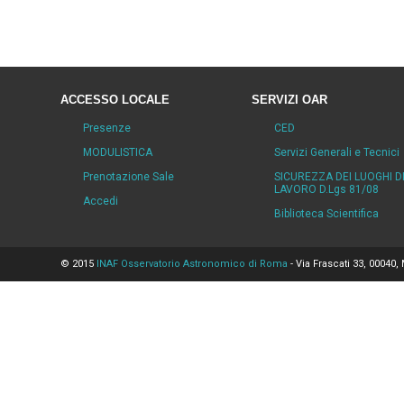
ACCESSO LOCALE
SERVIZI OAR
Presenze
CED
MODULISTICA
Servizi Generali e Tecnici
Prenotazione Sale
SICUREZZA DEI LUOGHI D
LAVORO D.Lgs 81/08
Accedi
Biblioteca Scientifica
© 2015
INAF Osservatorio Astronomico di Roma
- Via Frascati 33, 00040