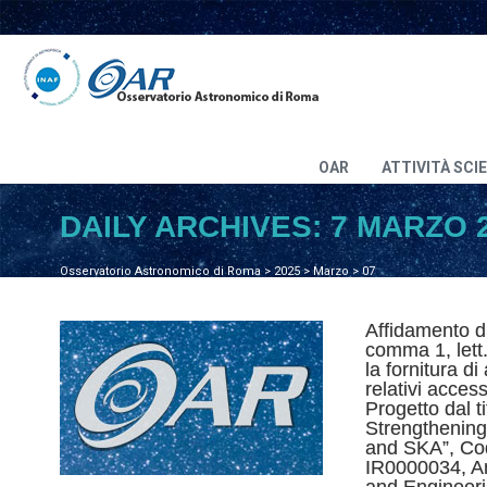
OAR
ATTIVITÀ SCI
DAILY ARCHIVES:
7 MARZO 
Osservatorio Astronomico di Roma
>
2025
>
Marzo
>
07
Affidamento dir
comma 1, lett.
la fornitura di
relativi acces
Progetto dal t
Strengthening 
and SKA”, Codi
IR0000034, A