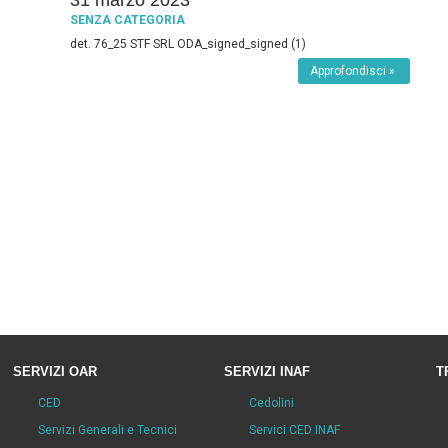
31 marzo 2023
SENZA CATEGORIA
det. 76_25 STF SRL ODA_signed_signed (1)
Approfondisci »
SERVIZI OAR
SERVIZI INAF
T
CED
Cedolini
Servizi Generali e Tecnici
Servici CED INAF