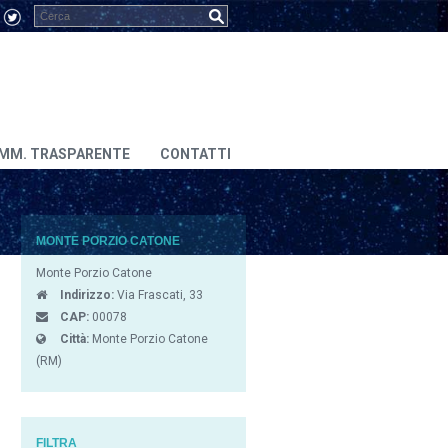
MM. TRASPARENTE
CONTATTI
MONTE PORZIO CATONE
Monte Porzio Catone
Indirizzo:
Via Frascati, 33
CAP:
00078
Città:
Monte Porzio Catone
(RM)
FILTRA