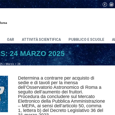
OAR
ATTIVITÀ SCIENTIFICA
PUBBLICO E SCUOLE
A
ES:
24 MARZO 2025
25
>
Marzo
>
24
Determina a contrarre per acquisto di
sedie e di tavoli per la mensa
dell’Osservatorio Astronomico di Roma a
seguito dell’aumento dei fruitori.
Procedura da concludere sul Mercato
Elettronico della Pubblica Amministrazione
– MEPA, ai sensi dell’articolo 50, comma
1, lettera b) del Decreto Legislativo 36 del