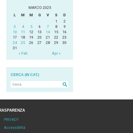
MARZO 2025
L
M
M
G
V
S
D
1
2
3
4
5
6
7
8
9
10
11
12
13
14
15
16
17
18
19
20
21
22
23
24
25
26
27
28
29
30
31
« Feb
Apr »
CERCA (IN CAT.)
RASPARENZA
PRIVACY
Accessibilità