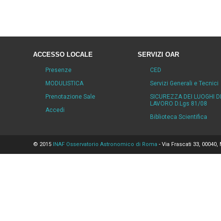
ACCESSO LOCALE
SERVIZI OAR
Presenze
CED
MODULISTICA
Servizi Generali e Tecnici
Prenotazione Sale
SICUREZZA DEI LUOGHI D
LAVORO D.Lgs 81/08
Accedi
Biblioteca Scientifica
© 2015
INAF Osservatorio Astronomico di Roma
- Via Frascati 33, 00040