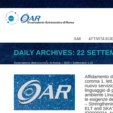
OAR
ATTIVITÀ SCI
DAILY ARCHIVES:
22 SETTE
Osservatorio Astronomico di Roma
>
2025
>
Settembre
>
22
Affidamento dir
comma 1, lett.
nuovo servizio
linguaggio di
ambiente Lin
le esigenze de
– Strengthenin
ELT and SKA”,