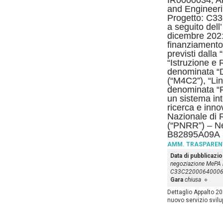
IR0000034, A
and Engineeri
Progetto: C3
a seguito dell
dicembre 202
finanziamento 
previsti dalla
“Istruzione e
denominata “D
(“M4C2”), “Lin
denominata “F
un sistema inte
ricerca e inno
Nazionale di 
(“PNRR”) – N
B82895A09A
AMM. TRASPAREN
Data di pubblicazi
negoziazione MePA
C33C2200064000
Gara
chiusa
Dettaglio Appalto 2
nuovo servizio svilu