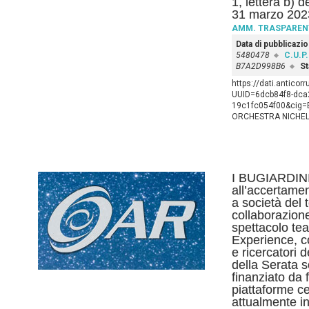
1, lettera b) 
31 marzo 202
AMM. TRASPAREN
Data di pubblicazi
5480478
C.U.P.
B7A2D998B6
St
https://dati.anticor
UUID=6dcb84f8-dca2
19c1fc054f00&cig=
ORCHESTRA NICHELL
I BUGIARDINI 
all’accertamen
a società del 
collaborazione
spettacolo te
Experience, co
e ricercatori 
della Serata s
finanziato da f
piattaforme c
attualmente in