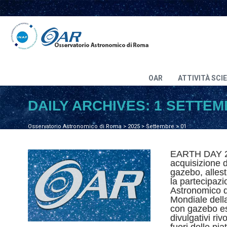
OAR
ATTIVITÀ SCI
DAILY ARCHIVES:
1 SETTEM
Osservatorio Astronomico di Roma
>
2025
>
Settembre
>
01
EARTH DAY 22
acquisizione d
gazebo, allest
la partecipazi
Astronomico 
Mondiale della
con gazebo esp
divulgativi rivo