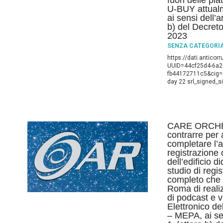
fuori delle pi
U-BUY attualm
ai sensi dell’
b) del Decreto
2023
SENZA CATEGORI
https://dati.anticor
UUID=44cf25d4-6a2
fb44172711c5&cig=B
day 22 srl_signed_s
CARE ORCHE
contrarre per 
completare l’a
registrazione 
dell’edificio 
studio di regi
completo che 
Roma di realiz
di podcast e 
Elettronico d
– MEPA, ai se