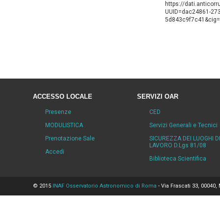
https://dati.anticor
UUID=dac24861-273
5d843c9f7c41&ci
ACCESSO LOCALE
SERVIZI OAR
Presenze
CED
MODULISTICA
Servizi Generali e Tecnici
Prenotazione Sale
SICUREZZA DEI LUOGHI D
LAVORO D.Lgs 81/08
Accedi
Biblioteca Scientifica
© 2015
INAF Osservatorio Astronomico di Roma
- Via Frascati 33, 00040