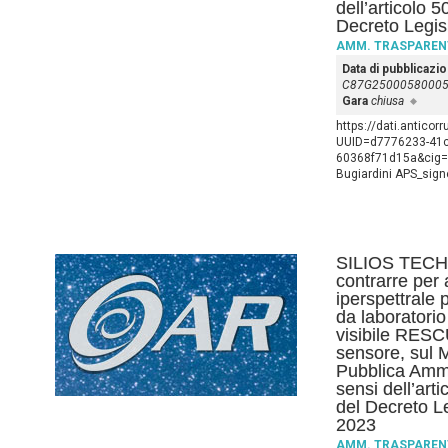
dell’articolo 
Decreto Legis
AMM. TRASPAREN
Data di pubblicazi
C87G2500058000
Gara
chiusa
https://dati.anticor
UUID=d7776233-41c
60368f71d15a&cig=B
Bugiardini APS_sign
SILIOS TECH
contrarre per
iperspettrale 
da laboratori
visibile RES
sensore, sul M
Pubblica Ammi
sensi dell’art
del Decreto L
2023
AMM. TRASPAREN