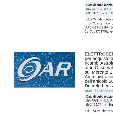
Data di pubblicazi
8677010
C.U.P.
B80C4F6D80
St
d.d. 275. oda mepa 
https://dati.anticor
UUID=b37b726f-6466
6e17dc877175&cig
ELETTROSERVI
per acquisto 
ricambi Astro
atrio Osserva
sul Mercato El
Amministrazio
dell’articolo 
Decreto Legis
AMM. TRASPAREN
Data di pubblicazi
8647988
C.U.P.
B80AC5D11
Sta
d.d. 273_25 elettros