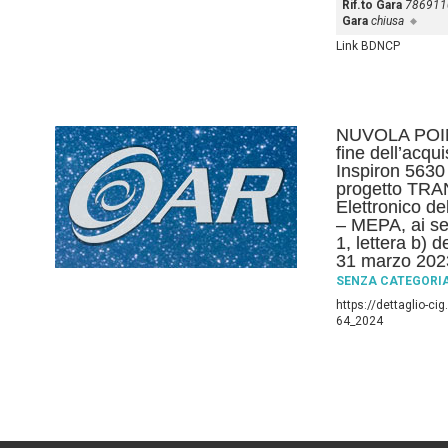
Rif.to Gara
786911
Gara
chiusa
Link BDNCP
NUVOLA POINT
fine dell’acq
Inspiron 5630 
progetto TRA
Elettronico d
– MEPA, ai se
1, lettera b) 
31 marzo 202
SENZA CATEGORI
https://dettaglio-c
64_2024