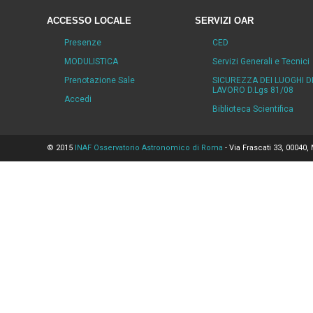
ACCESSO LOCALE
SERVIZI OAR
Presenze
CED
MODULISTICA
Servizi Generali e Tecnici
Prenotazione Sale
SICUREZZA DEI LUOGHI D
LAVORO D.Lgs 81/08
Accedi
Biblioteca Scientifica
© 2015
INAF Osservatorio Astronomico di Roma
- Via Frascati 33, 00040