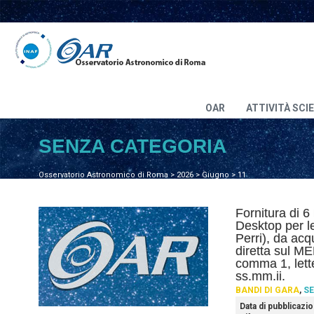
OAR
ATTIVITÀ SCI
SENZA CATEGORIA
Osservatorio Astronomico di Roma
>
2026
>
Giugno
>
11
Fornitura di 
Desktop per l
Perri), da acq
diretta sul MEP
comma 1, lett
ss.mm.ii.
BANDI DI GARA
,
SE
Data di pubblicazi