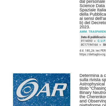
dal personale
Science Data 
Spaziale Itali
della Pubblic
ai sensi dell’
b) del Decreto
2023.
AMM. TRASPAREN
Data di pubblicazi
9114093
C.U.P.
BC1719416A
St
d.d. 180_26. iec PE
https://dettaglio-ci
Determina a c
sulla rivista s
Astrophysical 
titolo “Chasi
Binary Neutro
the Cherenkov
and Observing 
piattaforme c