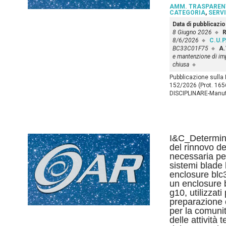
AMM. TRASPAREN
CATEGORIA
,
SERVI
Data di pubblicazi
8 Giugno 2026
R
8/6/2026
C.U.P
BC33C01F75
A.
e mantenzione di imp
chiusa
Pubblicazione sulla
152/2026 (Prot. 165
DISCIPLINARE-Manu
I&C_Determina
del rinnovo de
necessaria pe
sistemi blade
enclosure blc
un enclosure 
g10, utilizzati
preparazione e
per la comunit
delle attività 