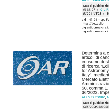
AMM. TRASPAREN
Data di pubblicazi
6368107
C.U.P.
BC2C41CECB
St
d.d. 147_26 mepa Fe
https://dettaglio-
cig.anticorruzione.
cig.anticorruzione
Determina a co
articoli di canc
consumo destin
di ricerca “Ec
for Astronomy
Italy”, mediant
Mercato Elettr
Amministrazion
50, comma 1, le
36/2023. Impe
ALBO PRETORIO
,
A
Data di pubblicazi
C55F20000380005