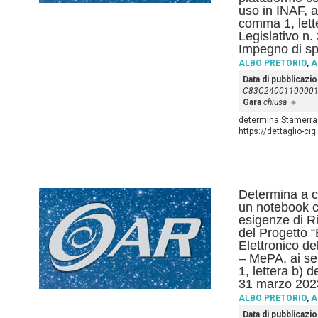
uso in INAF, ai
comma 1, lett
Legislativo n.
Impegno di sp
ALBO PRETORIO
,
A
Data di pubblicazi
C83C2400110000
Gara
chiusa
determina Stamerra 
https://dettaglio-c
Determina a co
un notebook c
esigenze di Ri
del Progetto “
Elettronico d
– MePA, ai se
1, lettera b) 
31 marzo 202
ALBO PRETORIO
,
A
Data di pubblicazi