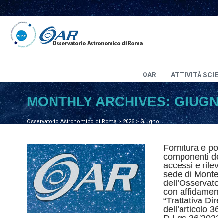
OAR
ATTIVITÀ SCI
MONTHLY ARCHIVES:
GIUGN
Osservatorio Astronomico di Roma
>
2026
>
Giugno
Fornitura e po
componenti del
accessi e rile
sede di Monte
dell’Osservat
con affidamen
“Trattativa Di
dell’articolo 