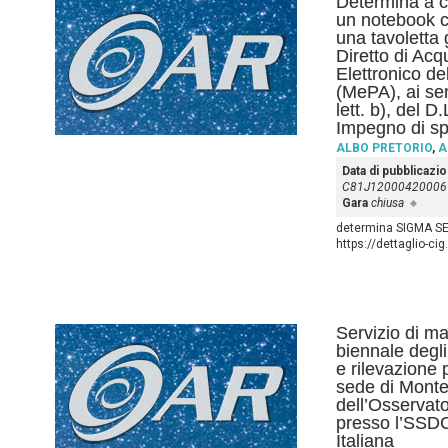
Determina a co
un notebook c
una tavoletta
Diretto di Ac
Elettronico d
(MePA), ai sen
lett. b), del 
Impegno di sp
ALBO PRETORIO
,
A
Data di pubblicazi
C81J1200042000
Gara
chiusa
determina SIGMA SE
https://dettaglio-c
Servizio di m
biennale degli
e rilevazione 
sede di Monte
dell’Osservat
presso l’SSDC
Italiana