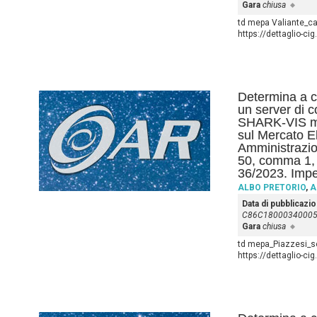
Gara
chiusa
td mepa Valiante_ca
https://dettaglio-c
Determina a co
un server di c
SHARK-VIS med
sul Mercato El
Amministrazion
50, comma 1, l
36/2023. Imp
ALBO PRETORIO
,
A
Data di pubblicazi
C86C1800034000
Gara
chiusa
td mepa_Piazzesi_se
https://dettaglio-c