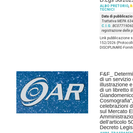
D.Lgs 36/2023
ALBO PRETORIO
,
B
TECNICI
Data di pubblicazi
Trattativa MEPA 6
C.I.G.
BC07719D6
registrazione delle 
Link pubblicazione 
152/2026 (Protocoll
DISCIPLINARE-Forni
F&F_ Determin
di un servizio
illustrazione 
di un libretto i
Giandomenico
Cosmografia”,
celebrazioni 
sul Mercato El
Amministrazio
dell’articolo 
Decreto Legis