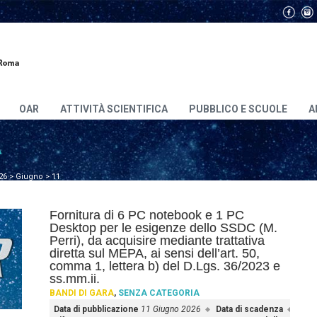
OAR
ATTIVITÀ SCIENTIFICA
PUBBLICO E SCUOLE
A
A
26
>
Giugno
>
11
Fornitura di 6 PC notebook e 1 PC
Desktop per le esigenze dello SSDC (M.
Perri), da acquisire mediante trattativa
diretta sul MEPA, ai sensi dell’art. 50,
comma 1, lettera b) del D.Lgs. 36/2023 e
ss.mm.ii.
BANDI DI GARA
,
SENZA CATEGORIA
Data di pubblicazione
11 Giugno 2026
Data di scadenza