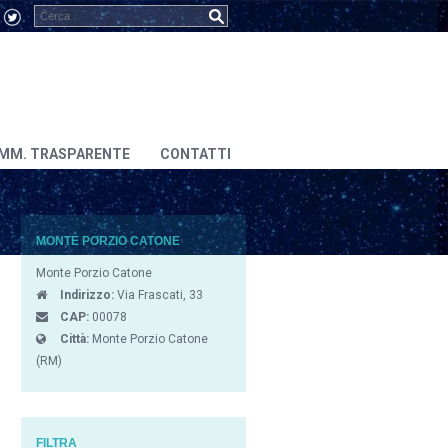
MM. TRASPARENTE
CONTATTI
MONTE PORZIO CATONE
Monte Porzio Catone
Indirizzo:
Via Frascati, 33
CAP:
00078
Città:
Monte Porzio Catone
(RM)
FILTRA