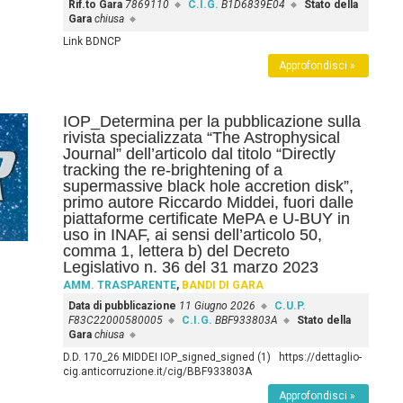
Rif.to Gara
7869110
C.I.G.
B1D6839E04
Stato della
Gara
chiusa
Link BDNCP
Approfondisci »
IOP_Determina per la pubblicazione sulla
rivista specializzata “The Astrophysical
Journal” dell’articolo dal titolo “Directly
tracking the re-brightening of a
supermassive black hole accretion disk”,
primo autore Riccardo Middei, fuori dalle
piattaforme certificate MePA e U-BUY in
uso in INAF, ai sensi dell’articolo 50,
comma 1, lettera b) del Decreto
Legislativo n. 36 del 31 marzo 2023
AMM. TRASPARENTE
,
BANDI DI GARA
Data di pubblicazione
11 Giugno 2026
C.U.P.
F83C22000580005
C.I.G.
BBF933803A
Stato della
Gara
chiusa
D.D. 170_26 MIDDEI IOP_signed_signed (1) https://dettaglio-
cig.anticorruzione.it/cig/BBF933803A
Approfondisci »