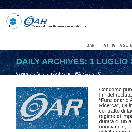
OAR
ATTIVITÀ SCI
DAILY ARCHIVES:
1 LUGLIO 
Osservatorio Astronomico di Roma
>
2026
>
Luglio
>
01
Concorso pubbl
fini del reclu
“Funzionario A
Ricerca”, Quin
contratto di l
regime di imp
durata di un 
rinnovabile, ai