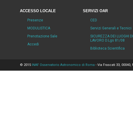
ACCESSO LOCALE
SERVIZI OAR
Presenze
CED
MODULISTICA
Servizi Generali e Tecnici
Prenotazione Sale
SICUREZZA DEI LUOGHI D
LAVORO D.Lgs 81/08
Accedi
Biblioteca Scientifica
© 2015
INAF Osservatorio Astronomico di Roma
- Via Frascati 33, 00040