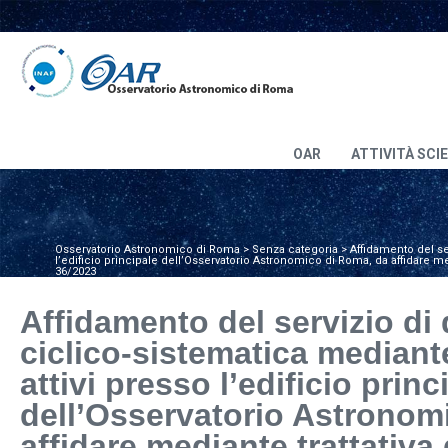
OAR
ATTIVITÀ SCI
Osservatorio Astronomico di Roma
>
Senza categoria
>
Affidamento del ser
l’edificio principale dell’Osservatorio Astronomico di Roma, da affidare medi
36/2023
Affidamento del servizio di 
ciclico-sistematica mediante
attivi presso l’edificio princ
dell’Osservatorio Astronom
affidare mediante trattativa