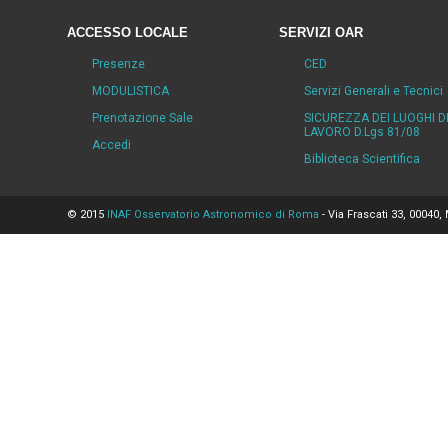
ACCESSO LOCALE
SERVIZI OAR
Presenze
CED
MODULISTICA
Servizi Generali e Tecnici
Prenotazione Sale
SICUREZZA DEI LUOGHI D
LAVORO D.Lgs 81/08
Accedi
Biblioteca Scientifica
© 2015
INAF Osservatorio Astronomico di Roma
- Via Frascati 33, 00040