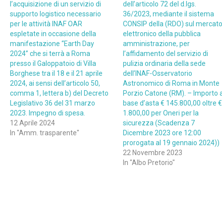
l’acquisizione di un servizio di
dell’articolo 72 del d.lgs.
supporto logistico necessario
36/2023, mediante il sistema
per le attività INAF OAR
CONSIP della (RDO) sul mercat
espletate in occasione della
elettronico della pubblica
manifestazione “Earth Day
amministrazione, per
2024” che si terrà a Roma
l’affidamento del servizio di
presso il Galoppatoio di Villa
pulizia ordinaria della sede
Borghese tra il 18 e il 21 aprile
dell’INAF-Osservatorio
2024, ai sensi dell’articolo 50,
Astronomico di Roma in Monte
comma 1, lettera b) del Decreto
Porzio Catone (RM). – Importo 
Legislativo 36 del 31 marzo
base d’asta € 145.800,00 oltre €
2023. Impegno di spesa.
1.800,00 per Oneri per la
12 Aprile 2024
sicurezza (Scadenza 7
In "Amm. trasparente"
Dicembre 2023 ore 12:00
prorogata al 19 gennaio 2024))
22 Novembre 2023
In "Albo Pretorio"