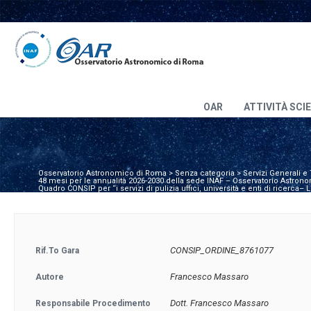
OAR
ATTIVITÀ SCI
Osservatorio Astronomico di Roma
>
Senza categoria
>
Servizi Generali e
48 mesi per le annualità 2026-2030 della sede INAF – Osservatorio Astron
Quadro CONSIP per “i servizi di pulizia uffici, università e enti di ricerca–
CONSIP_ORDINE_8761077
Rif.to Gara
Francesco Massaro
Autore
Dott. Francesco Massaro
Responsabile Procedimento