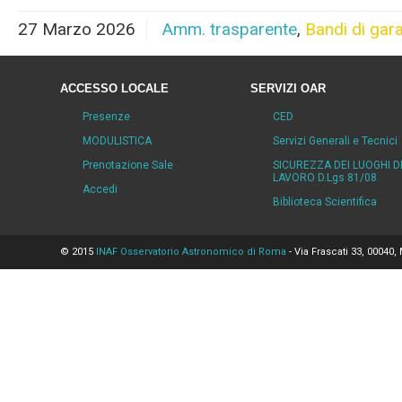
27 Marzo 2026
Amm. trasparente
,
Bandi di gar
ACCESSO LOCALE
SERVIZI OAR
Presenze
CED
MODULISTICA
Servizi Generali e Tecnici
Prenotazione Sale
SICUREZZA DEI LUOGHI D
LAVORO D.Lgs 81/08
Accedi
Biblioteca Scientifica
© 2015
INAF Osservatorio Astronomico di Roma
- Via Frascati 33, 00040