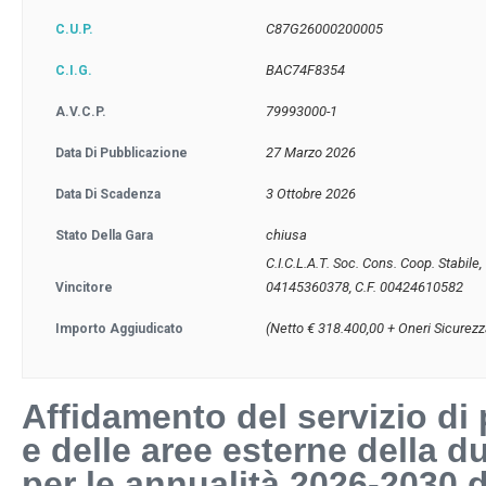
C87G26000200005
C.U.P.
BAC74F8354
C.I.G.
79993000-1
A.V.C.P.
27 Marzo 2026
Data Di Pubblicazione
3 Ottobre 2026
Data Di Scadenza
chiusa
Stato Della Gara
C.I.C.L.A.T. Soc. Cons. Coop. Stabile,
04145360378, C.F. 00424610582
Vincitore
(Netto € 318.400,00 + Oneri Sicurezz
Importo Aggiudicato
Affidamento del servizio di p
e delle aree esterne della d
per le annualità 2026-2030 