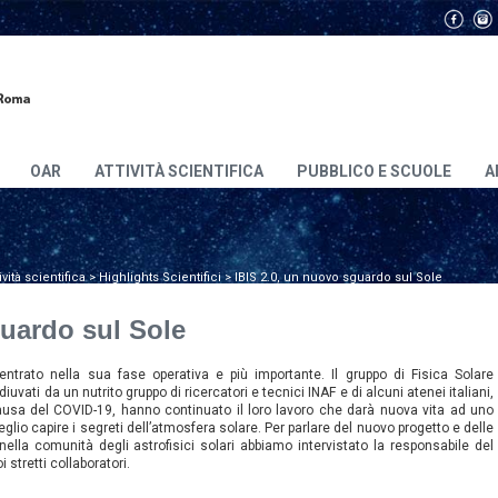
OAR
ATTIVITÀ SCIENTIFICA
PUBBLICO E SCUOLE
A
ività scientifica
>
Highlights Scientifici
>
IBIS 2.0, un nuovo sguardo sul Sole
guardo sul Sole
 entrato nella sua fase operativa e più importante. Il gruppo di Fisica Solare
vati da un nutrito gruppo di ricercatori e tecnici INAF e di alcuni atenei italiani,
ausa del COVID-19, hanno continuato il loro lavoro che darà nuova vita ad uno
glio capire i segreti dell’atmosfera solare. Per parlare del nuovo progetto e delle
ella comunità degli astrofisici solari abbiamo intervistato la responsabile del
i stretti collaboratori.