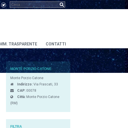
MM. TRASPARENTE
CONTATTI
MONTE PORZIO CATONE
Monte Porzio Catone
Indirizzo:
Via Frascati, 33
CAP:
00078
Città:
Monte Porzio Catone
(RM)
FILTRA