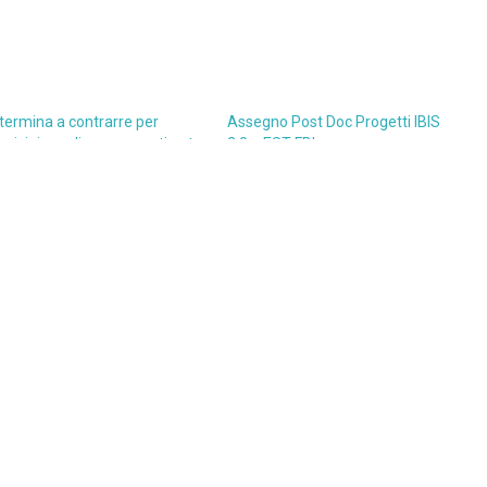
termina a contrarre per
Assegno Post Doc Progetti IBIS
quisizione di componenti opto
2.0 e EST-FBI
ccaniche Thorlabs per il
21 Dicembre 2022
getto IBIS 2.0 per operare lo
In "Assegno di ricerca"
rumento al telescopio solare
EMIS, sul Mercato Elettronico
lla Pubblica Amministrazione
EPA, ai sensi dell’articolo 50,
mma 1, lettera b) del Decreto
gislativo 36 del 31 marzo
23.
 Maggio 2025
 "Amm. trasparente"