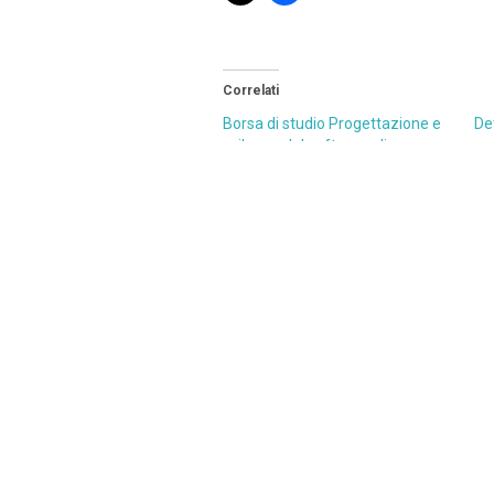
Correlati
Borsa di studio Progettazione e
De
sviluppo del software di
ac
controllo per lo
me
spettropolarimetro IBIS 2.0 per
pro
osservazioni dell’atmosfera
st
solare
TH
21 Dicembre 2023
de
In "Bandi di concorso"
– M
co
Le
20
20
In