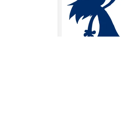
Bellissimo e poetico il 
E’ impossibile anche solo elencare le
ricadu
terrà occupata la comunità per molti anni a v
immersi, è un ambiente stellare estremame
ancora – possiamo dirlo – a sommi capi. Mol
di un gran numero di stelle, e analizzarli p
quelle che meglio si accordano con il “n