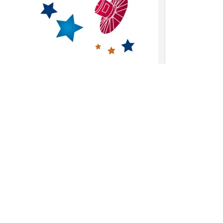
“logo” della missione GAIA, non trovate?
te scientifiche
di una missione di questo genere. Basti dire che l’analisi dei dati
enire. E di motivi ce ne sono tanti: la stessa Via Lattea, la galassia in cui siamo
nte complesso ed articolato, del quale conosciamo la nascita e l’evoluzione
to c’è ancora da comprendere, e l’unico mezzo è proprio questo: prendere i dati
azientemente, mettendo sul banco di prova le varie teorie evolutive e verificando
uovo sapere” che ci sta regalando il satellite. E questo senza contare le