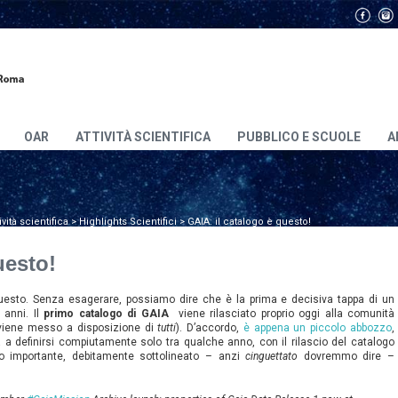
OAR
ATTIVITÀ SCIENTIFICA
PUBBLICO E SCUOLE
A
ività scientifica
>
Highlights Scientifici
>
GAIA: il catalogo è questo!
uesto!
questo. Senza esagerare, possiamo dire che è la prima e decisiva tappa di un
 anni. Il
primo catalogo di GAIA
viene rilasciato proprio oggi alla comunità
i viene messo a disposizione di
tutti
). D’accordo,
è appena un piccolo abbozzo
,
 a definirsi compiutamente solo tra qualche anno, con il rilascio del catalogo
o importante, debitamente sottolineato – anzi
cinguettato
dovremmo dire –