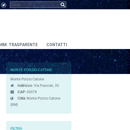
MM. TRASPARENTE
CONTATTI
MONTE PORZIO CATONE
Monte Porzio Catone
Indirizzo:
Via Frascati, 33
CAP:
00078
Città:
Monte Porzio Catone
(RM)
FILTRA