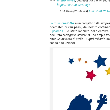
#Astronomers
, get ready for the 14 Sep
https://t.co/3sYWYXHagA
— ESA Gaia (@ESAGaia)
August 30, 2016
La missione GAIA
è un progetto dell’
Europea
ricercatori di vari paesi, del nostro contin
Hipparcos
– è stato lanciato nel dicembre
accurata
cartografia stellare
di una ampia zon
circa
un miliardo di stelle.
Di
quel miliardo
sa
bassa risoluzione).