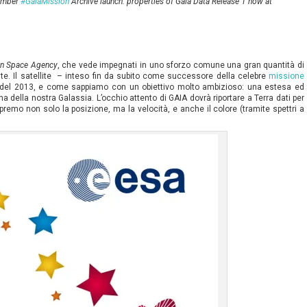
tember
#GaiaMission
Archive launch: properties of Gaia Data Release 1 now at
n Space Agency
, che vede impegnati in uno sforzo comune una gran quantità di
ente. Il satellite – inteso fin da subito come successore della celebre
missione
 del 2013, e come sappiamo con un obiettivo molto ambizioso: una estesa ed
a della nostra Galassia. L’occhio attento di GAIA dovrà riportare a Terra dati per
premo non solo la posizione, ma la velocità, e anche il colore (tramite spettri a