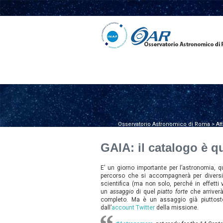
Osservatorio Astronomico di Roma
>
Att
GAIA: il catalogo è q
E’ un giorno importante per l’astronomia, 
percorso che si accompagnerà per diversi
scientifica (ma non solo, perché in effett
un
assaggio
di quel
piatto forte
che arriverà
completo. Ma è un assaggio già piuttost
dall’
account Twitter
della missione.