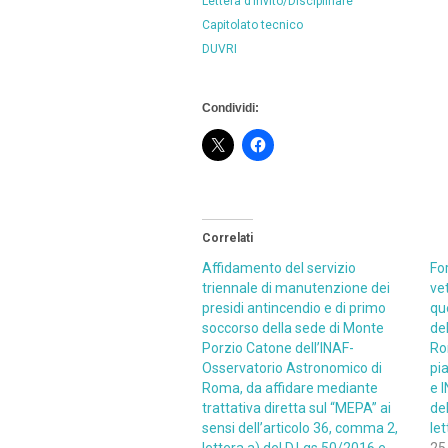
Lettera d’invito/Disciplinare
Capitolato tecnico
DUVRI
Condividi:
Correlati
Affidamento del servizio
For
triennale di manutenzione dei
ve
presidi antincendio e di primo
que
soccorso della sede di Monte
del
Porzio Catone dell’INAF-
Ro
Osservatorio Astronomico di
pi
Roma, da affidare mediante
e 
trattativa diretta sul “MEPA” ai
de
sensi dell’articolo 36, comma 2,
le