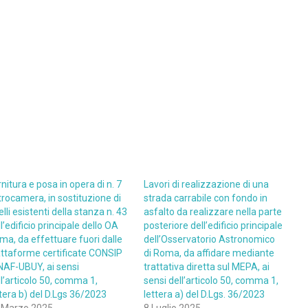
nitura e posa in opera di n. 7
Lavori di realizzazione di una
trocamera, in sostituzione di
strada carrabile con fondo in
lli esistenti della stanza n. 43
asfalto da realizzare nella parte
l’edificio principale dello OA
posteriore dell’edificio principale
ma, da effettuare fuori dalle
dell’Osservatorio Astronomico
attaforme certificate CONSIP
di Roma, da affidare mediante
INAF-UBUY, ai sensi
trattativa diretta sul MEPA, ai
ll’articolo 50, comma 1,
sensi dell’articolo 50, comma 1,
ttera b) del D.Lgs 36/2023
lettera a) del D.Lgs. 36/2023