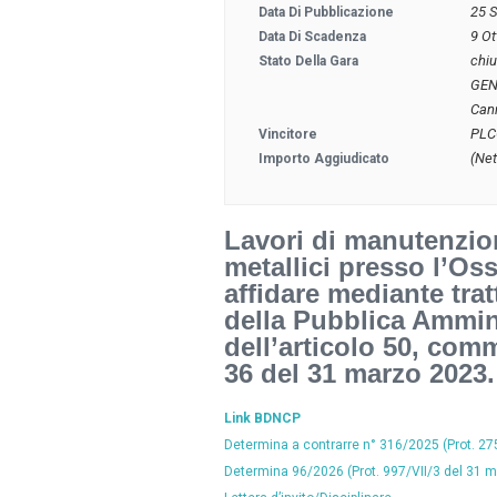
25 
Data Di Pubblicazione
9 O
Data Di Scadenza
chi
Stato Della Gara
GEN
Cann
PLC
Vincitore
(Net
Importo Aggiudicato
Lavori di manutenzion
metallici presso l’O
affidare mediante trat
della Pubblica Ammin
dell’articolo 50, comm
36 del 31 marzo 2023.
Link BDNCP
Determina a contrarre n° 316/2025 (Prot. 27
Determina 96/2026 (Prot. 997/VII/3 del 31 