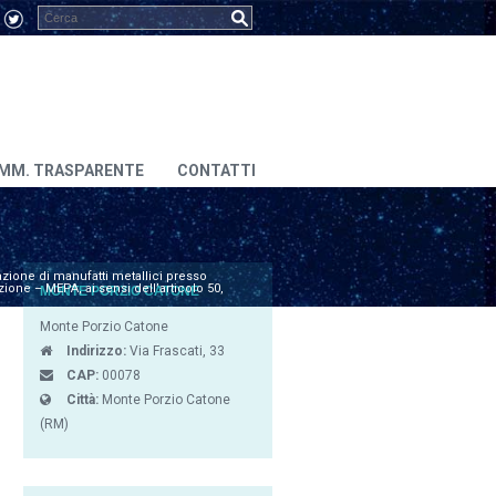
MM. TRASPARENTE
CONTATTI
azione di manufatti metallici presso
ione – MEPA, ai sensi dell’articolo 50,
MONTE PORZIO CATONE
Monte Porzio Catone
Indirizzo:
Via Frascati, 33
CAP:
00078
Città:
Monte Porzio Catone
(RM)