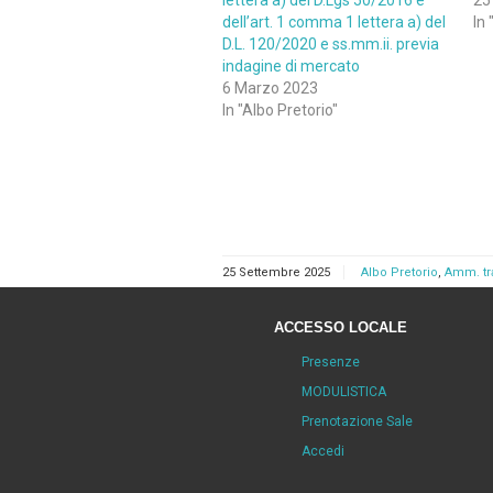
lettera a) del D.Lgs 50/2016 e
25
dell’art. 1 comma 1 lettera a) del
In
D.L. 120/2020 e ss.mm.ii. previa
indagine di mercato
6 Marzo 2023
In "Albo Pretorio"
25 Settembre 2025
Albo Pretorio
,
Amm. tr
ACCESSO LOCALE
Presenze
MODULISTICA
Prenotazione Sale
Accedi