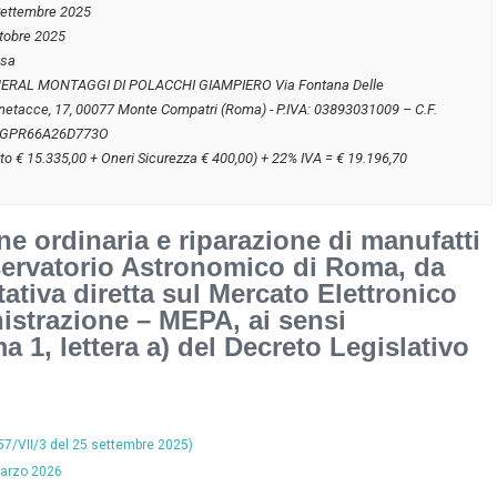
Settembre 2025
ttobre 2025
usa
ERAL MONTAGGI DI POLACCHI GIAMPIERO Via Fontana Delle
etacce, 17, 00077 Monte Compatri (Roma) - P.IVA: 03893031009 – C.F.
GPR66A26D773O
to € 15.335,00 + Oneri Sicurezza € 400,00) + 22% IVA = € 19.196,70
e ordinaria e riparazione di manufatti
sservatorio Astronomico di Roma, da
tativa diretta sul Mercato Elettronico
istrazione – MEPA, ai sensi
a 1, lettera a) del Decreto Legislativo
57/VII/3 del 25 settembre 2025)
marzo 2026