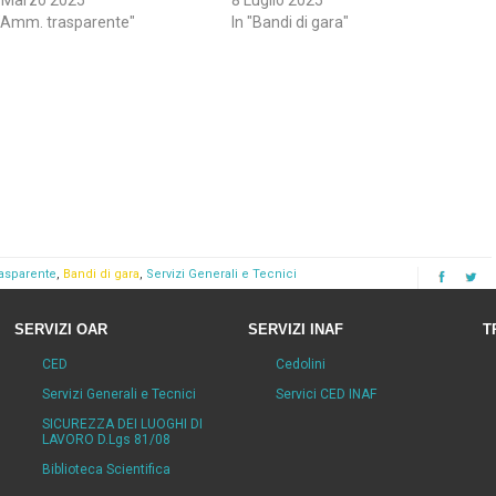
 Marzo 2025
8 Luglio 2025
 "Amm. trasparente"
In "Bandi di gara"
asparente
,
Bandi di gara
,
Servizi Generali e Tecnici
SERVIZI OAR
SERVIZI INAF
T
CED
Cedolini
Servizi Generali e Tecnici
Servici CED INAF
SICUREZZA DEI LUOGHI DI
LAVORO D.Lgs 81/08
Biblioteca Scientifica