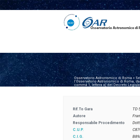
Osservatorio Astronomico di Roma
>
Se
l’Osservatorio Astronomico di Roma, da a
comma 1, lettera a) del Decreto Legisla
TD 
Rif.to Gara
Fra
Autore
Dot
Responsabile Procedimento
C87
C.U.P.
B89
C.I.G.