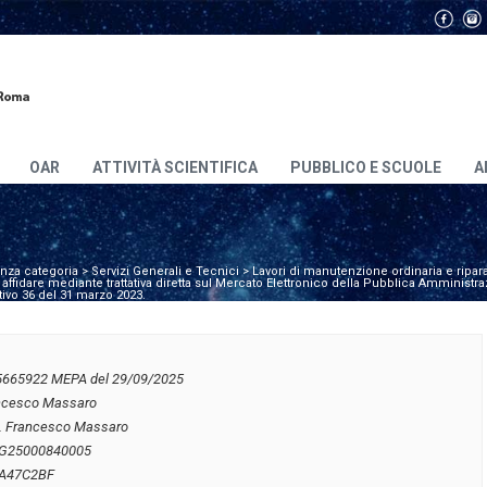
OAR
ATTIVITÀ SCIENTIFICA
PUBBLICO E SCUOLE
A
nza categoria
>
Servizi Generali e Tecnici
>
Lavori di manutenzione ordinaria e ripar
ffidare mediante trattativa diretta sul Mercato Elettronico della Pubblica Amministraz
tivo 36 del 31 marzo 2023.
5665922 MEPA del 29/09/2025
ncesco Massaro
t. Francesco Massaro
G25000840005
A47C2BF