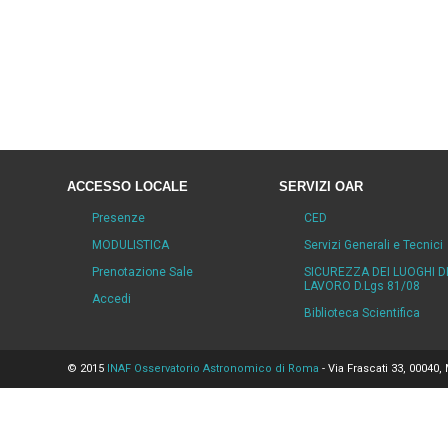
ACCESSO LOCALE
SERVIZI OAR
Presenze
CED
MODULISTICA
Servizi Generali e Tecnici
Prenotazione Sale
SICUREZZA DEI LUOGHI D
LAVORO D.Lgs 81/08
Accedi
Biblioteca Scientifica
© 2015
INAF Osservatorio Astronomico di Roma
- Via Frascati 33, 00040