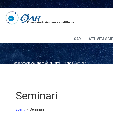
OAR
ATTIVITÀ SCI
Osservatorio Astronomico di Roma
>
Eventi
>
Seminari
Seminari
Eventi
Seminari