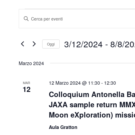
Eventi
Eventi
Inserisci
Ricerca
Parola
e
Chiave.
viste
Cerca
Navigazione
Eventi
per
Parola
Chiave.
3/12/2024
 - 
8/8/2
Oggi
Seleziona
la
data.
Marzo 2024
12 Marzo 2024 @ 11:30
-
12:30
MAR
12
Colloquium Antonella Ba
JAXA sample return MMX
Moon eXploration) miss
Aula Gratton