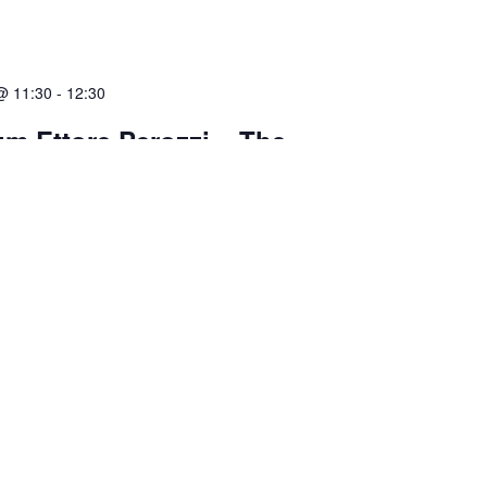
@ 11:30
-
12:30
um Ettore Perozzi – The
 Hazard: from Awareness to
ns
 years, monitoring the NEO (Near-Earth Object)
 undergone a change
 @ 11:30
-
12:30
um – Demetra De Cicco