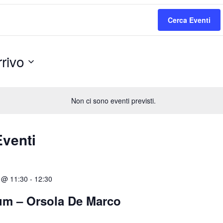
Cerca Eventi
rrivo
a
Non ci sono eventi previsti.
Eventi
 @ 11:30
-
12:30
um – Orsola De Marco