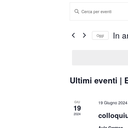
Eventi
Inserisci
Ricerca
Parola
e
Chiave.
viste
Cerca
Navigazione
Eventi
per
Parola
Chiave.
In a
Oggi
Selezion
la
data.
Ultimi eventi | 
GIU
19 Giugno 2024
19
colloqui
2024
Aula Gratton