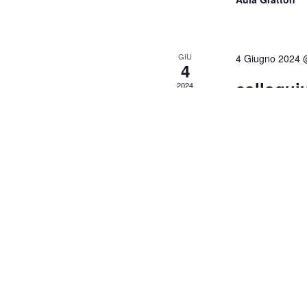
GIU
4 Giugno 2024 
4
colloqui
2024
Asteroid
Operatio
Aula Gratton
Over the last 30
population has
MAG
21 Maggio 2024
21
colloqui
2024