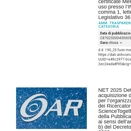
certificate M
uso presso l’IN
comma 1, lett
Legislativo 3
AMM. TRASPAREN
CATEGORIA
Data di pubblicazi
C87G2500043000
Gara
chiusa
d.d. 190_25 fuori m
https://dati.anticor
UUID=e49c2977-0cec
2ec2eada8f95&cig
NET 2025 Dete
acquisizione d
per l’organiz
dei Ricercato
ScienceTogeth
della Pubblic
ai sensi dell’
b) del Decreto