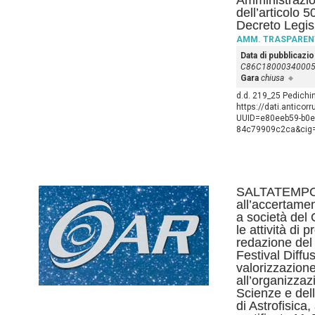
Amministrazio
dell’articolo 
Decreto Legis
AMM. TRASPAREN
Data di pubblicazi
C86C1800034000
Gara
chiusa
d.d. 219_25 Pedichi
https://dati.anticor
UUID=e80eeb59-b0e
84c79909c2ca&ci
SALTATEMPO D
all’accertamen
a società del
le attività di 
redazione del 
Festival Diffus
valorizzazione
all’organizzaz
Scienze e delle
di Astrofisica,