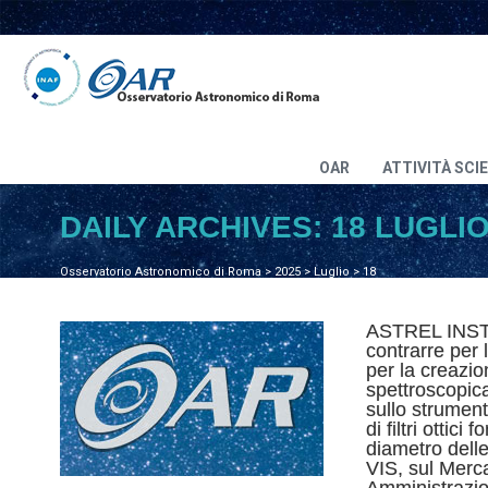
OAR
ATTIVITÀ SCI
DAILY ARCHIVES:
18 LUGLIO
Osservatorio Astronomico di Roma
>
2025
>
Luglio
>
18
ASTREL INS
contrarre per l
per la creazio
spettroscopica 
sullo strumen
di filtri ottici 
diametro delle
VIS, sul Merca