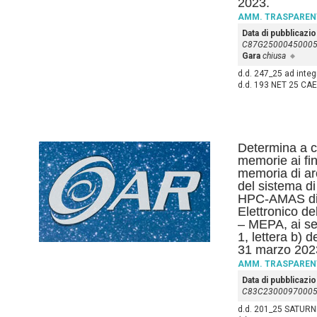
2023.
AMM. TRASPAREN
Data di pubblicazi
C87G2500045000
Gara
chiusa
d.d. 247_25 ad integ
d.d. 193 NET 25 CAE
Determina a co
memorie ai fin
memoria di ar
del sistema di
HPC-AMAS di 
Elettronico d
– MEPA, ai se
1, lettera b) 
31 marzo 2023
AMM. TRASPAREN
Data di pubblicazi
C83C2300097000
d.d. 201_25 SATURNI