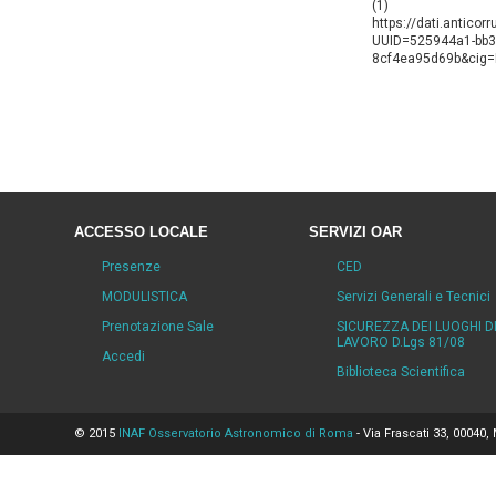
(1)
https://dati.anticor
UUID=525944a1-bb3
8cf4ea95d69b&cig
ACCESSO LOCALE
SERVIZI OAR
Presenze
CED
MODULISTICA
Servizi Generali e Tecnici
Prenotazione Sale
SICUREZZA DEI LUOGHI D
LAVORO D.Lgs 81/08
Accedi
Biblioteca Scientifica
© 2015
INAF Osservatorio Astronomico di Roma
- Via Frascati 33, 00040