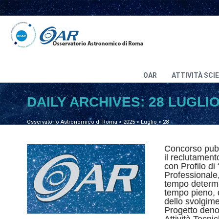
OAR
ATTIVITÀ SCI
DAILY ARCHIVES:
28 LUGLIO
Osservatorio Astronomico di Roma
>
2025
>
Luglio
>
28
Concorso pubbl
il reclutament
con Profilo di
Professionale,
tempo determi
tempo pieno, d
dello svolgimen
Progetto deno