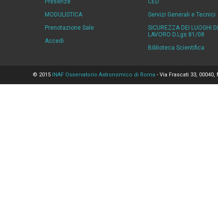
Presenze
CED
MODULISTICA
Servizi Generali e Tecnici
Prenotazione Sale
SICUREZZA DEI LUOGHI D
LAVORO D.Lgs 81/08
Accedi
Biblioteca Scientifica
© 2015
INAF Osservatorio Astronomico di Roma
- Via Frascati 33, 00040