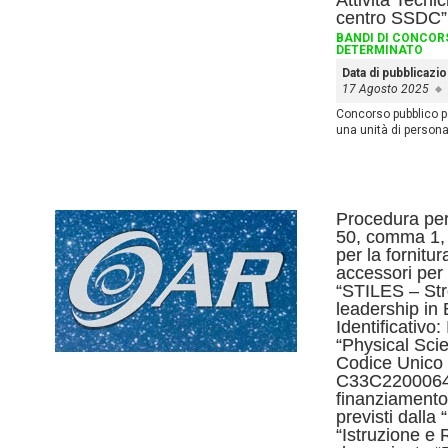
Attività Tecnic
centro SSDC”
BANDI DI CONCOR
DETERMINATO
Data di pubblicazi
17 Agosto 2025
Concorso pubblico pe
una unità di person
Procedura per 
50, comma 1, l
per la fornitur
accessori per 
“STILES – Str
leadership in
Identificativ
“Physical Sci
Codice Unico 
C33C2200064
finanziamento 
previsti dalla
“Istruzione e