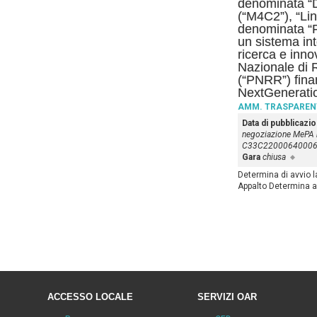
denominata “D
(“M4C2”), “Lin
denominata “F
un sistema inte
ricerca e inno
Nazionale di 
(“PNRR”) fina
NextGenerat
AMM. TRASPAREN
Data di pubblicazi
negoziazione MePA
C33C2200064000
Gara
chiusa
Determina di avvio 
Appalto Determina a
ACCESSO LOCALE
SERVIZI OAR