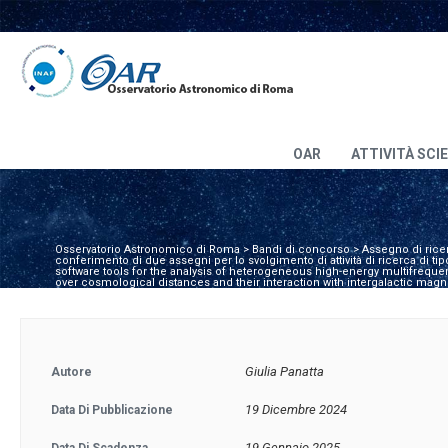
OAR
ATTIVITÀ SCI
Osservatorio Astronomico di Roma
>
Bandi di concorso
>
Assegno di rice
conferimento di due assegni per lo svolgimento di attività di ricerca di tipo
software tools for the analysis of heterogeneous high-energy multifrequ
over cosmological distances and their interaction with intergalactic magnet
Giulia Panatta
Autore
19 Dicembre 2024
Data Di Pubblicazione
19 Gennaio 2025