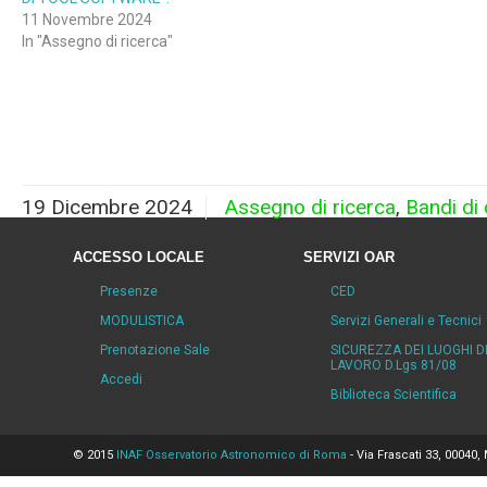
11 Novembre 2024
In "Assegno di ricerca"
19 Dicembre 2024
Assegno di ricerca
,
Bandi di
ACCESSO LOCALE
SERVIZI OAR
Presenze
CED
MODULISTICA
Servizi Generali e Tecnici
Prenotazione Sale
SICUREZZA DEI LUOGHI D
LAVORO D.Lgs 81/08
Accedi
Biblioteca Scientifica
© 2015
INAF Osservatorio Astronomico di Roma
- Via Frascati 33, 00040